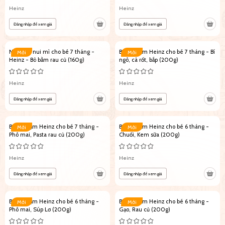
Heinz
Heinz
Đăng nhập để xem giá
Đăng nhập để xem giá
Nước xốt nui mì cho bé 7 tháng -
Bột ăn dặm Heinz cho bé 7 tháng - Bí
Mới
Mới
Heinz - Bò bằm rau củ (160g)
ngô, cà rốt, bắp (200g)
Heinz
Heinz
Đăng nhập để xem giá
Đăng nhập để xem giá
Bột ăn dặm Heinz cho bé 7 tháng -
Bột ăn dặm Heinz cho bé 6 tháng -
Mới
Mới
Phô mai, Pasta rau củ (200g)
Chuối, Kem sữa (200g)
Heinz
Heinz
Đăng nhập để xem giá
Đăng nhập để xem giá
Bột ăn dặm Heinz cho bé 6 tháng -
Bột ăn dặm Heinz cho bé 6 tháng -
Mới
Mới
Phô mai, Súp Lơ (200g)
Gạo, Rau củ (200g)