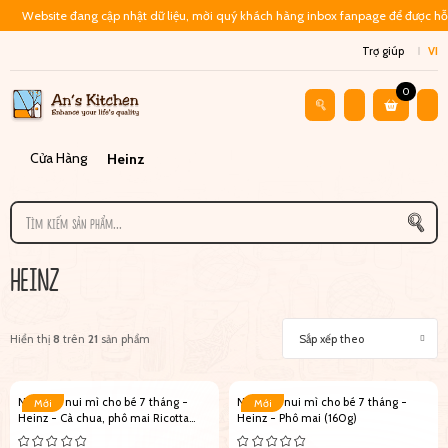
Website đang cập nhật dữ liệu, mời quý khách hàng inbox fanpage để được hỗ 
Trợ giúp
VI
0
Cửa Hàng
Heinz
HEINZ
Hiển thị
8
trên
21
sản phẩm
Sắp xếp theo
Nước xốt nui mì cho bé 7 tháng -
Nước xốt nui mì cho bé 7 tháng -
Mới
Mới
Heinz - Cà chua, phô mai Ricotta
Heinz - Phô mai (160g)
(160g)