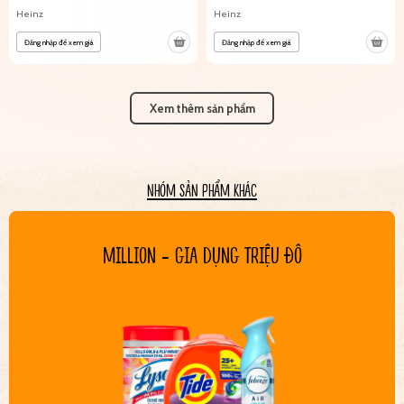
Heinz
Heinz
Đăng nhập để xem giá
Đăng nhập để xem giá
Xem thêm sản phẩm
NHÓM SẢN PHẨM KHÁC
MILLION - GIA DỤNG TRIỆU ĐÔ