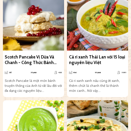
Scotch Pancake Vị Dừa Và
Cà ri xanh Thái Lan với 15 loại
Chanh - Công Thức Bánh
nguyên liệu Việt
Chay Siêu Đơn Giản
Dễ
30 phút
426
Khó
90 phút
1981
Scotch Pancake là một món bánh
Cà ri xanh xanh nấu cùng ớt xanh,
truyền thống của Anh từ rất lâu đời với
thêm chút lá chanh thế là thành
đa dạng các nguyên liệu...
món canh… Nói vậy...