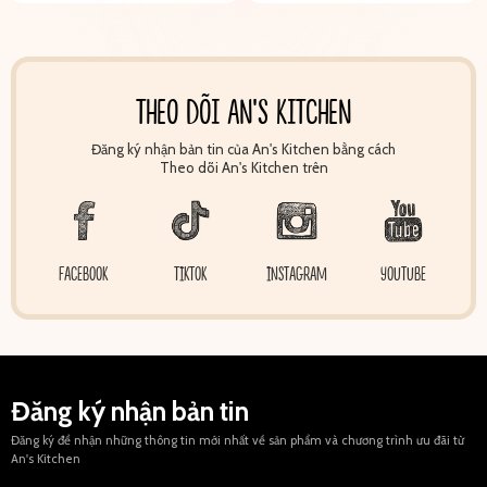
THEO DÕI AN'S KITCHEN
Đăng ký nhận bản tin của An's Kitchen bằng cách
Theo dõi An's Kitchen trên
FACEBOOK
TIKTOK
INSTAGRAM
YOUTUBE
Đăng ký nhận bản tin
Đăng ký để nhận những thông tin mới nhất về sản phẩm và chương trình ưu đãi từ
An's Kitchen