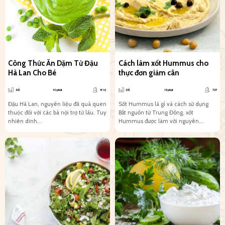
Công Thức Ăn Dặm Từ Đậu
Cách làm xốt Hummus cho
Hà Lan Cho Bé
thực đơn giảm cân
Dễ
10 phút
816
Dễ
15 phút
727
Đậu Hà Lan, nguyên liệu đã quá quen
Sốt Hummus là gì và cách sử dụng
thuộc đối với các bà nội trợ từ lâu. Tuy
Bắt nguồn từ Trung Đông, xốt
nhiên dinh...
Hummus được làm với nguyên...