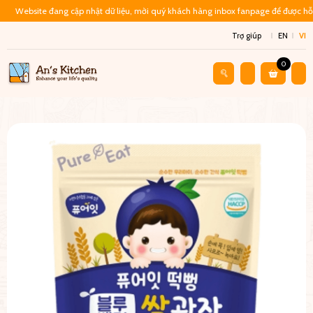
Website đang cập nhật dữ liệu, mời quý khách hàng inbox fanpage để được hỗ 
Trợ giúp
EN
VI
0
Cửa Hàng
Đồ Ăn Liền
Bánh Gạo Hàn Quốc Hữu Cơ – Việt Quất 