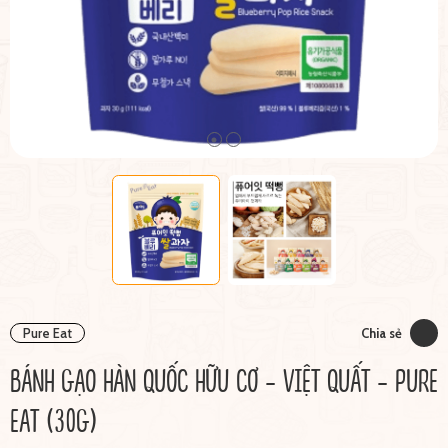
Pure Eat
Chia sẻ
BÁNH GẠO HÀN QUỐC HỮU CƠ - VIỆT QUẤT - PURE
EAT (30G)