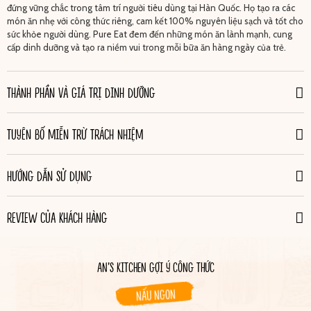
đứng vững chắc trong tâm trí người tiêu dùng tại Hàn Quốc. Họ tạo ra các
món ăn nhẹ với công thức riêng, cam kết 100% nguyên liệu sạch và tốt cho
sức khỏe người dùng. Pure Eat đem đến những món ăn lành mạnh, cung
cấp dinh dưỡng và tạo ra niềm vui trong mỗi bữa ăn hàng ngày của trẻ.
THÀNH PHẦN VÀ GIÁ TRỊ DINH DƯỠNG
TUYÊN BỐ MIỄN TRỪ TRÁCH NHIỆM
HƯỚNG DẪN SỬ DỤNG
REVIEW CỦA KHÁCH HÀNG
AN’S KITCHEN GỢI Ý CÔNG THỨC
NẤU NGON