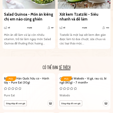
Salad Quinoa - Món ăn kiêng
Xốt kem Tzatziki - Siêu
chị em nào cũng ghiền
nhanh và dễ làm
Dễ
30 phút
557
Dễ
30 phút
402
Món ăn dễ làm và lại còn nhiều
Tzatziki là một loại xốt kem đơn giản
vitamin, trổ tài làm ngay món Salad
được làm từ dưa chuột, sữa chua và
Quinoa để thưởng thức hương...
các loại thảo mộc...
CÓ THỂ BẠN
SẼ THÍCH
Bánh gạo Hàn Quốc hữu cơ - Hành
Cháo Nhật Wakodo - Vị gà, rau củ, bí
Mới
Mới
tây - Pure Eat (30g)
ngô (80g) - 7 month+
Pure Eat
Wakodo
Đăng nhập để xem giá
Đăng nhập để xem giá