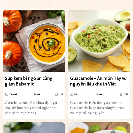
Súp kem bí ngô ăn cùng
Guacamole - Ăn món Tây với
giấm Balsamic
nguyên liệu chuẩn Việt
Trung bình
60 phút
443
Dễ
20 phút
1113
Giấm balsamic có vị chua dịu ngọt
Guacamole Hiểu đơn giản nhất thì
nhẹ kết hợp cùng súp bí ngô thơm
Guacamole là bơ dầm nhuyễn trộn
béo, sánh mịn mang...
với một số loại nguyên...