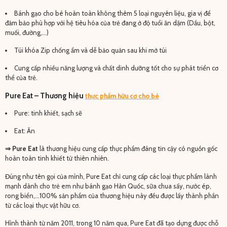
Bánh gạo cho bé hoàn toàn không thêm 5 loại nguyên liệu, gia vị để
đảm bảo phù hợp với hệ tiêu hóa của trẻ đang ở độ tuổi ăn dặm (Dầu, bột,
muối, đường,…)
Túi khóa Zip chống ẩm và dễ bảo quản sau khi mở túi
Cung cấp nhiều năng lượng và chất dinh dưỡng tốt cho sự phát triển cơ
thể của trẻ.
Pure Eat – Thương hiệu
thực phẩm hữu cơ cho bé
Pure: tinh khiết, sạch sẽ
Eat: Ăn
⇒ Pure Eat
là thương hiệu cung cấp thực phẩm đáng tin cậy có nguồn gốc
hoàn toàn tinh khiết từ thiên nhiên.
Đúng như tên gọi của mình, Pure Eat chỉ cung cấp các loại thực phẩm lành
mạnh dành cho trẻ em như bánh gạo Hàn Quốc, sữa chua sấy, nước ép,
rong biển,…100% sản phẩm của thương hiệu này đều được lấy thành phần
từ các loại thực vật hữu cơ.
Hình thành từ năm 2011, trong 10 năm qua, Pure Eat đã tạo dựng được chỗ