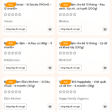
Sữa tươi Yonsei - Vị Socola (190ml) -
Cháo ăn dặm cho bé 15 tháng - Rau
Mới
Mới
12 month+
xanh, lúa mì, cá tuyết (200g)
Yonsei
Blédina
Đăng nhập để xem giá
Đăng nhập để xem giá
Bim bim ăn dặm - Vị Rau củ (48g) - 9
Cháo ăn dặm cho bé 12 tháng - Cà rốt
Mới
Mới
month+
và khoai tây (230g)
Kiddylicious
Blédichef
Đăng nhập để xem giá
Đăng nhập để xem giá
Bánh ăn dặm Ella's Kitchen - Vị Dâu,
Sữa chua khô Happybaby - Việt quất,
Mới
Mới
Chuối - 6 month+ (20g)
cà rốt tím - 6 month+ (28g)
Ella's Kitchen
Happy Family Organics
Đăng nhập để xem giá
Đăng nhập để xem giá