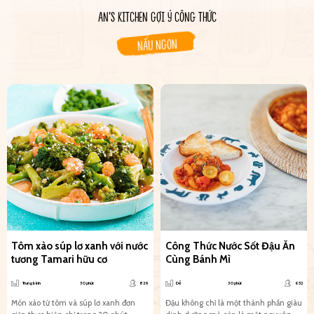
AN’S KITCHEN GỢI Ý CÔNG THỨC
NẤU NGON
Tôm xào súp lơ xanh với nước
Công Thức Nước Sốt Đậu Ăn
tương Tamari hữu cơ
Cùng Bánh Mì
Trung bình
30 phút
829
Dễ
30 phút
652
Món xào từ tôm và súp lơ xanh đơn
Đậu không chỉ là một thành phần giàu