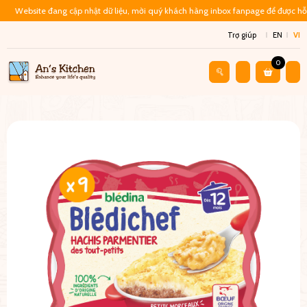
Website đang cập nhật dữ liệu, mời quý khách hàng inbox fanpage để được hỗ 
Trợ giúp
EN
VI
0
Cửa Hàng
Đồ Ăn Liền
Cháo Ăn Dặm Cho Bé 12 Tháng – Khoai T