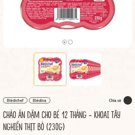
Blédichef
Blédina
Chia sẻ
CHÁO ĂN DẶM CHO BÉ 12 THÁNG - KHOAI TÂY
NGHIỀN THỊT BÒ (230G)