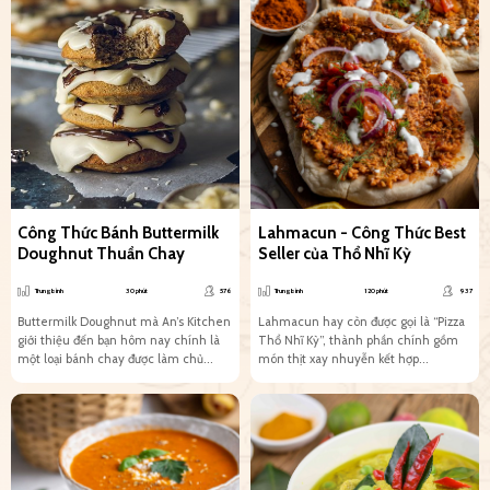
Công Thức Bánh Buttermilk
Lahmacun - Công Thức Best
Doughnut Thuần Chay
Seller của Thổ Nhĩ Kỳ
Trung bình
30 phút
576
Trung bình
120 phút
937
Buttermilk Doughnut mà An’s Kitchen
Lahmacun hay còn được gọi là “Pizza
giới thiệu đến bạn hôm nay chính là
Thổ Nhĩ Kỳ”, thành phần chính gồm
một loại bánh chay được làm chủ...
món thịt xay nhuyễn kết hợp...