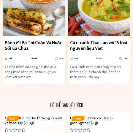
Bánh Mì Bơ Tỏi Cuộn Và Nước
Cà ri xanh Thái Lan với 15 loại
Sốt Cà Chua
nguyên liệu Việt
Dễ
30 phút
548
Khó
90 phút
1981
Cả nhà mình đã bao giờ nghe qua
Cà ri xanh xanh nấu cùng ớt xanh,
công thức bánh mì bơ tỏi cuộn ăn
thêm chút lá chanh thế là thành
kèm với nước sốt...
món canh… Nói vậy...
CÓ THỂ BẠN
SẼ THÍCH
Cháo ăn dặm cho bé 12 tháng - Cà rốt
Lá húng quế hữu cơ (Basil) -
Mới
Mới
và khoai tây (230g)
good&gather (17g)