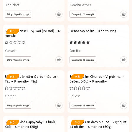
Blédichef
Good&Gather
Đăng nhập để xem giá
Đăng nhập để xem giá
Sữa tươi Yonsei - Vị Dâu (190ml) - 12
Demo sản phẩm - Bình thường
Mới
month+
Yonsei
Dm Bio
Đăng nhập để xem giá
Đăng nhập để xem giá
Bánh Puffs ăn dặm Gerber hữu cơ -
Bánh ăn dặm Churros - Vị phô mai -
Mới
Mới
Táo - 8 month+ (42g)
BeBest (45g) - 9 month+
Gerber
BeBest
Đăng nhập để xem giá
Đăng nhập để xem giá
Sữa chua khô Happybaby - Chuối,
Bánh Puffs ăn dặm hữu cơ - Việt quất,
Mới
Mới
Xoài - 6 month+ (28g)
cà rốt tím - 6 month+ (60g)