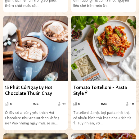
giản thực hiện chỉ trong 30 phút,
dinh dưỡng mà còn là một nguyên
thêm chút nước xốt...
liệu chế biến món ăn...
15 Phút Có Ngay Ly Hot
Tomato Tortelloni - Pasta
Chocolate Thuần Chay
Style Ý
Dễ
15 phút
429
Dễ
20 phút
487
Ở đây có ai cũng yêu thích Hot
Tortelloni là một loại pasta nhồi thịt
Chocolate như An’s Kitchen không
có nhiều hình thù khác nhau đến từ
nè? Vào những ngày mưa se se...
Ý. Tuy nhiên, với...