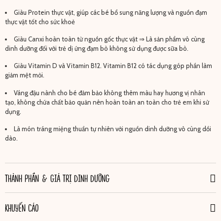
Giàu Protein thực vật, giúp các bé bổ sung năng lượng và nguồn đạm
thực vật tốt cho sức khoẻ
Giàu Canxi hoàn toàn từ nguồn gốc thực vật ⇒ Là sản phẩm vô cùng
dinh dưỡng đối với trẻ dị ứng đạm bò không sử dụng được sữa bò.
Giàu Vitamin D và Vitamin B12. Vitamin B12 có tác dụng góp phần làm
giảm mệt mỏi.
Váng đậu nành cho bé đảm bảo không thêm màu hay hương vị nhân
tạo, không chứa chất bảo quản nên hoàn toàn an toàn cho trẻ em khi sử
dụng.
Là món tráng miệng thuần tự nhiên với nguồn dinh dưỡng vô cùng dồi
dào.
THÀNH PHẦN & GIÁ TRỊ DINH DƯỠNG
KHUYẾN CÁO