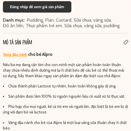
Đăng nhập để xem giá sản phẩm
Danh mục:
Pudding, Flan, Custard
,
Sữa chua, váng sữa
,
Đồ ăn liền
,
Thực phẩm trẻ em
,
Sữa chua, váng sữa, pudding
MÔ TẢ SẢN PHẨM
cho bé Alpro
Váng đậu nành
Nếu ba mẹ đang cần tìm cho con mình một sản phẩm hoàn toàn thuần
chay chứa nhiều dinh dưỡng mà lại ít chất béo để các bé có thể thoải mái
sử dụng, hãy tham khảo ngay sản phẩm ăn dặm đặc biệt của nhà Alpro:
Chứa thành phần Lactose tự nhiên, hoàn toàn không gây dị ứng.
Sản phẩm được làm 100% từ nguồn nguyên liệu có xuất xứ từ thực vật.
Phù hợp cho mọi người, kể cả trẻ em và người lớn, đặc biệt là trẻ em bị dị
ứng với đạm bò và lactose.
Váng đậu nành cho bé của Alpro là một loại váng sữa thuần chay ít chất
béo.