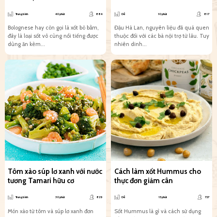
Trung bình
40 phút
884
Dễ
10 phút
817
Bolognese hay còn gọi là xốt bò bằm,
Đậu Hà Lan, nguyên liệu đã quá quen
đây là loại sốt vô cùng nổi tiếng được
thuộc đối với các bà nội trợ từ lâu. Tuy
dùng ăn kèm...
nhiên dinh...
Tôm xào súp lơ xanh với nước
Cách làm xốt Hummus cho
tương Tamari hữu cơ
thực đơn giảm cân
Trung bình
30 phút
829
Dễ
15 phút
727
Món xào từ tôm và súp lơ xanh đơn
Sốt Hummus là gì và cách sử dụng