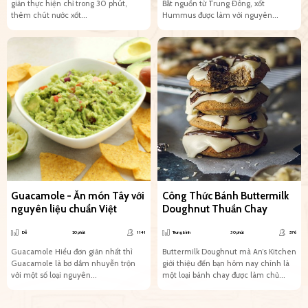
giản thực hiện chỉ trong 30 phút,
Bắt nguồn từ Trung Đông, xốt
thêm chút nước xốt...
Hummus được làm với nguyên...
Guacamole - Ăn món Tây với
Công Thức Bánh Buttermilk
nguyên liệu chuẩn Việt
Doughnut Thuần Chay
Dễ
20 phút
1141
Trung bình
30 phút
576
Guacamole Hiểu đơn giản nhất thì
Buttermilk Doughnut mà An’s Kitchen
Guacamole là bơ dầm nhuyễn trộn
giới thiệu đến bạn hôm nay chính là
với một số loại nguyên...
một loại bánh chay được làm chủ...