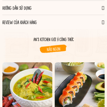
HƯỚNG DẪN SỬ DỤNG
REVIEW CỦA KHÁCH HÀNG
AN’S KITCHEN GỢI Ý CÔNG THỨC
NẤU NGON