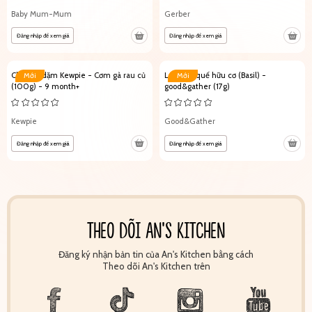
Baby Mum-Mum
Gerber
Đăng nhập để xem giá
Đăng nhập để xem giá
Cháo ăn dặm Kewpie - Cơm gà rau củ
Lá húng quế hữu cơ (Basil) -
Mới
Mới
(100g) - 9 month+
good&gather (17g)
Kewpie
Good&Gather
Đăng nhập để xem giá
Đăng nhập để xem giá
THEO DÕI AN'S KITCHEN
Đăng ký nhận bản tin của An's Kitchen bằng cách
Theo dõi An's Kitchen trên