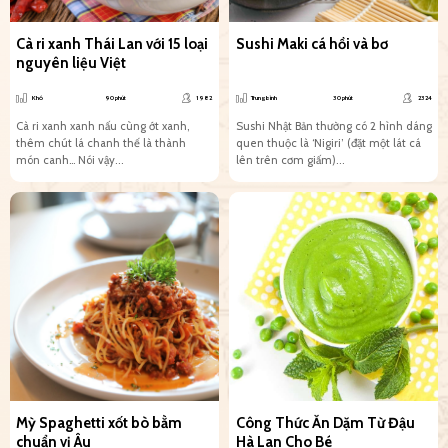
Cà ri xanh Thái Lan với 15 loại
Sushi Maki cá hồi và bơ
nguyên liệu Việt
Khó
90 phút
1982
Trung bình
30 phút
2324
Cà ri xanh xanh nấu cùng ớt xanh,
Sushi Nhật Bản thường có 2 hình dáng
thêm chút lá chanh thế là thành
quen thuộc là ‘Nigiri’ (đặt một lát cá
món canh… Nói vậy...
lên trên cơm giấm)...
Mỳ Spaghetti xốt bò bằm
Công Thức Ăn Dặm Từ Đậu
chuẩn vị Âu
Hà Lan Cho Bé