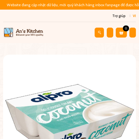
Website đang cập nhật dữ liệu, mời quý khách hàng inbox fanpage để được hỗ 
Trợ giúp
VI
0
Cửa Hàng
Đồ Ăn Liền
Váng Đậu Nành Cho Bé Alpro – Vị Dừa (