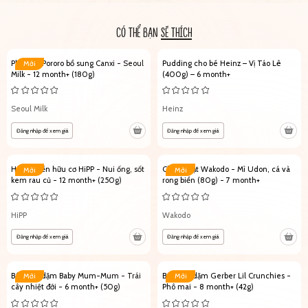
CÓ THỂ BẠN
SẼ THÍCH
Phô mai Pororo bổ sung Canxi - Seoul
Pudding cho bé Heinz – Vị Táo Lê
Mới
Milk - 12 month+ (180g)
(400g) – 6 month+
Seoul Milk
Heinz
Đăng nhập để xem giá
Đăng nhập để xem giá
Hộp ăn liền hữu cơ HiPP - Nui ống, sốt
Cháo Nhật Wakodo - Mì Udon, cá và
Mới
Mới
kem rau củ - 12 month+ (250g)
rong biển (80g) - 7 month+
HiPP
Wakodo
Đăng nhập để xem giá
Đăng nhập để xem giá
Bánh ăn dặm Baby Mum-Mum - Trái
Bánh ăn dặm Gerber Lil Crunchies -
Mới
Mới
cây nhiệt đới - 6 month+ (50g)
Phô mai - 8 month+ (42g)