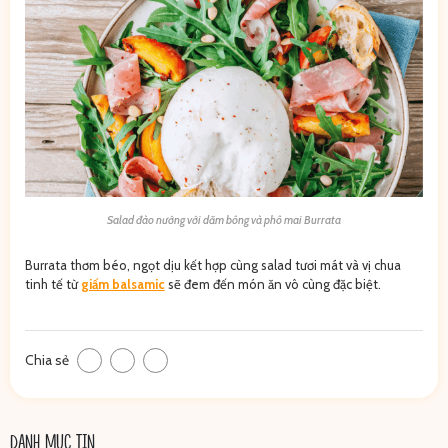
Salad đào nướng với dăm bông và phô mai Burrata
Burrata thơm béo, ngọt dịu kết hợp cùng salad tươi mát và vị chua
tinh tế từ
giấm balsamic
sẽ đem đến món ăn vô cùng đặc biệt.
Chia sẻ
DANH MỤC TIN