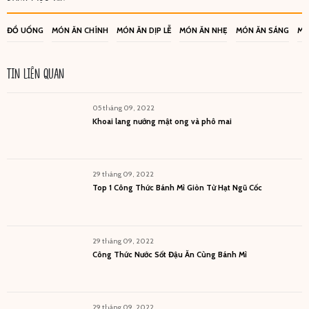
ĐỒ UỐNG
MÓN ĂN CHÍNH
MÓN ĂN DỊP LỄ
MÓN ĂN NHẸ
MÓN ĂN SÁNG
MÓ
TIN LIÊN QUAN
05 tháng 09, 2022
Khoai lang nướng mật ong và phô mai
29 tháng 09, 2022
Top 1 Công Thức Bánh Mì Giòn Từ Hạt Ngũ Cốc
29 tháng 09, 2022
Công Thức Nước Sốt Đậu Ăn Cùng Bánh Mì
29 tháng 09, 2022