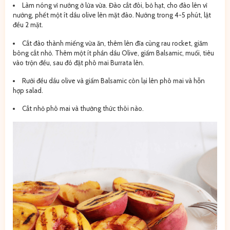
Làm nóng vỉ nướng ở lửa vừa. Đào cắt đôi, bỏ hạt, cho đào lên vỉ
nướng, phết một ít dầu olive lên mặt đào. Nướng trong 4-5 phút, lật
đều 2 mặt.
Cắt đào thành miếng vừa ăn, thêm lên đĩa cùng rau rocket, giăm
bông cắt nhỏ. Thêm một ít phần dầu Olive, giấm Balsamic, muối, tiêu
vào trộn đều, sau đó đặt phô mai Burrata lên.
Rưới đều dầu olive và giấm Balsamic còn lại lên phô mai và hỗn
hợp salad.
Cắt nhỏ phô mai và thưởng thức thôi nào.