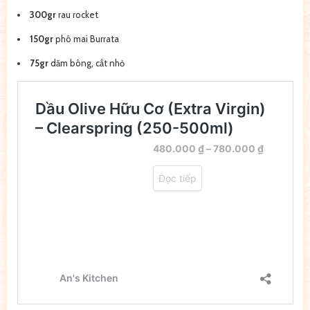
300gr
rau rocket
150gr
phô mai Burrata
75gr
dăm bông, cắt nhỏ