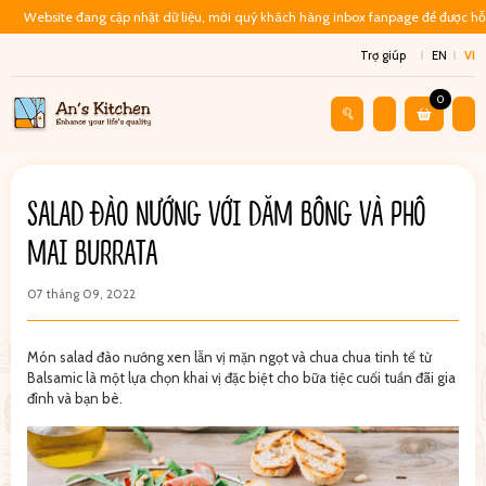
Website đang cập nhật dữ liệu, mời quý khách hàng inbox fanpage để được hỗ 
Trợ giúp
EN
VI
0
SALAD ĐÀO NƯỚNG VỚI DĂM BÔNG VÀ PHÔ
MAI BURRATA
07 tháng 09, 2022
Món salad đào nướng xen lẫn vị mặn ngọt và chua chua tinh tế từ
Balsamic là một lựa chọn khai vị đặc biệt cho bữa tiệc cuối tuần đãi gia
đình và bạn bè.