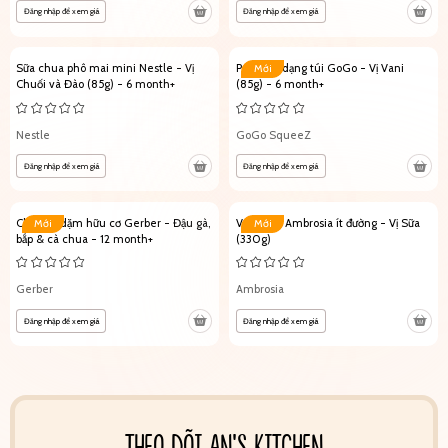
Đăng nhập để xem giá
Đăng nhập để xem giá
Sữa chua phô mai mini Nestle - Vị
Pudding dạng túi GoGo - Vị Vani
Mới
Chuối và Đào (85g) - 6 month+
(85g) - 6 month+
Nestle
GoGo SqueeZ
Đăng nhập để xem giá
Đăng nhập để xem giá
Cháo ăn dặm hữu cơ Gerber - Đậu gà,
Váng sữa Ambrosia ít đường - Vị Sữa
Mới
Mới
bắp & cà chua - 12 month+
(330g)
Gerber
Ambrosia
Đăng nhập để xem giá
Đăng nhập để xem giá
THEO DÕI AN'S KITCHEN