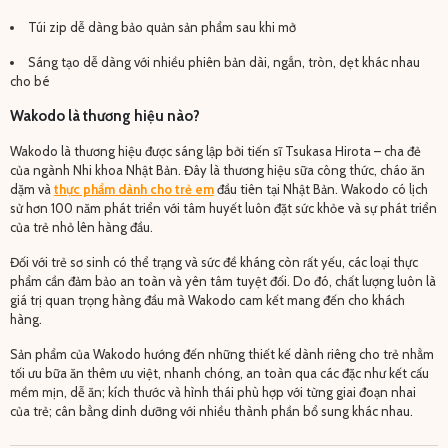
Túi zip dễ dàng bảo quản sản phẩm sau khi mở
Sáng tạo dễ dàng với nhiều phiên bản dài, ngắn, tròn, dẹt khác nhau
cho bé
Wakodo là thương hiệu nào?
Wakodo là thương hiệu được sáng lập bởi tiến sĩ Tsukasa Hirota – cha đẻ
của ngành Nhi khoa Nhật Bản. Đây là thương hiệu sữa công thức, cháo ăn
dặm và
thực phẩm dành cho trẻ em
đầu tiên tại Nhật Bản. Wakodo có lịch
sử hơn 100 năm phát triển với tâm huyết luôn đặt sức khỏe và sự phát triển
của trẻ nhỏ lên hàng đầu.
Đối với trẻ sơ sinh có thể trạng và sức đề kháng còn rất yếu, các loại thực
phẩm cần đảm bảo an toàn và yên tâm tuyệt đối. Do đó, chất lượng luôn là
giá trị quan trọng hàng đầu mà Wakodo cam kết mang đến cho khách
hàng.
Sản phẩm của Wakodo hướng đến những thiết kế dành riêng cho trẻ nhằm
tối ưu bữa ăn thêm ưu việt, nhanh chóng, an toàn qua các đặc như kết cấu
mềm mịn, dễ ăn; kích thước và hình thái phù hợp với từng giai đoạn nhai
của trẻ; cân bằng dinh dưỡng với nhiều thành phần bổ sung khác nhau.