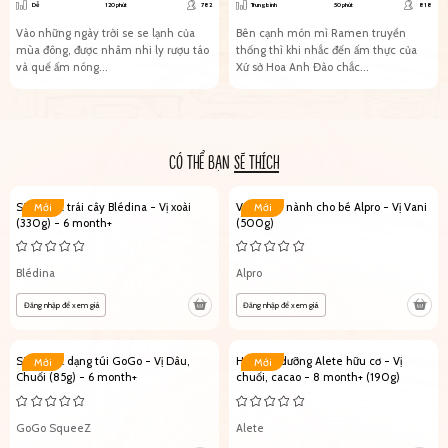
Dễ
120 phút
782
Trung bình
50 phút
818
Vào những ngày trời se se lạnh của
Bên cạnh món mì Ramen truyền
mùa đông, được nhâm nhi ly rượu táo
thống thì khi nhắc đến ấm thực của
và quế ấm nóng...
Xứ sở Hoa Anh Đào chắc...
CÓ THỂ BẠN
SẼ THÍCH
Sữa chua trái cây Blédina - Vị xoài
Váng đậu nành cho bé Alpro - Vị Vani
Mới
Mới
(330g) - 6 month+
(500g)
Blédina
Alpro
Đăng nhập để xem giá
Đăng nhập để xem giá
Sữa chua dạng túi GoGo - Vị Dâu,
Hũ dinh dưỡng Alete hữu cơ - Vị
Mới
Mới
Chuối (85g) - 6 month+
chuối, cacao - 8 month+ (190g)
GoGo SqueeZ
Alete