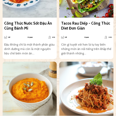
Công Thức Nước Sốt Đậu Ăn
Tacos Rau Diếp - Công Thức
Cùng Bánh Mì
Diet Đơn Giản
Dễ
30 phút
652
Dễ
15 phút
380
Đậu không chỉ là một thành phần giàu
Còn gì tuyệt vời hơn là tự tay biến
dinh dưỡng mà còn là một nguyên
những món ăn nổi tiếng trên khắp thế
liệu chế biến món ăn...
giới thành những...