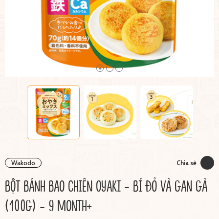
Wakodo
Chia sẻ
BỘT BÁNH BAO CHIÊN OYAKI - BÍ ĐỎ VÀ GAN GÀ
(100G) - 9 MONTH+