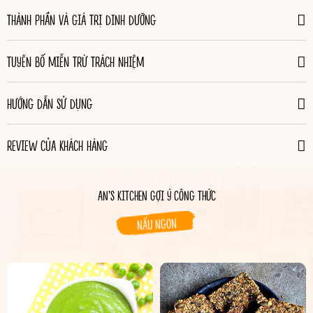
THÀNH PHẦN VÀ GIÁ TRỊ DINH DƯỠNG
TUYÊN BỐ MIỄN TRỪ TRÁCH NHIỆM
HƯỚNG DẪN SỬ DỤNG
REVIEW CỦA KHÁCH HÀNG
AN’S KITCHEN GỢI Ý CÔNG THỨC
NẤU NGON