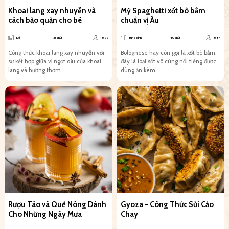
Khoai lang xay nhuyễn và
Mỳ Spaghetti xốt bò bằm
cách bảo quản cho bé
chuẩn vị Âu
Dễ
25 phút
1897
Trung bình
40 phút
884
Công thức khoai lang xay nhuyễn với
Bolognese hay còn gọi là xốt bò bằm,
sự kết hợp giữa vị ngọt dịu của khoai
đây là loại sốt vô cùng nổi tiếng được
lang và hương thơm...
dùng ăn kèm...
Rượu Táo và Quế Nóng Dành
Gyoza - Công Thức Sủi Cảo
Cho Những Ngày Mưa
Chay