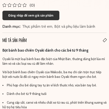
(0)
Đăng nhập để xem giá sản phẩm
Danh mục:
Thực phẩm trẻ em
,
Bột và phụ liệu làm bánh
MÔ TẢ SẢN PHẨM
Bột bánh bao chiên Oyaki dành cho các bé từ 9 tháng
Oyaki là một loại bánh bao đặc biệt của Nhật Bản, thường dùng bột lúa mì
làm vỏ và các loại rau củ để làm nhân.
Với bột bánh bao chiên Oyaki của Wakodo, ba mẹ chỉ cần trộn trực tiếp
bột với nước là đã có ngay món bánh bao Oyaki thơm ngon cho bé.
Phù hợp cho bé dùng tay tự ăn vì kích thước nhỏ, vừa bàn tay bé.
Dành cho bé từ 9 tháng tuổi
Cung cấp sắt, canxi và nhiều chất xơ từ rau củ, phát triển khung xương và
hỗ trợ hệ tiêu hóa