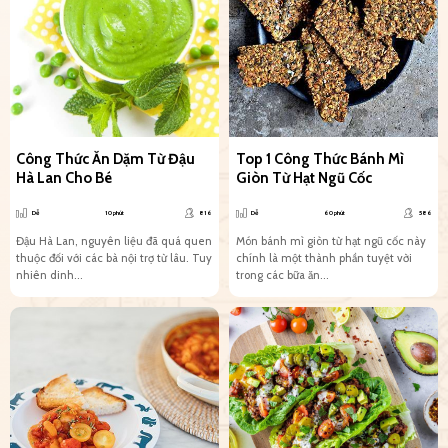
Công Thức Ăn Dặm Từ Đậu
Top 1 Công Thức Bánh Mì
Hà Lan Cho Bé
Giòn Từ Hạt Ngũ Cốc
Dễ
10 phút
816
Dễ
60 phút
586
Đậu Hà Lan, nguyên liệu đã quá quen
Món bánh mì giòn từ hạt ngũ cốc này
thuộc đối với các bà nội trợ từ lâu. Tuy
chính là một thành phần tuyệt vời
nhiên dinh...
trong các bữa ăn...