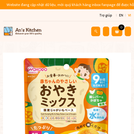
Website đang cập nhật dữ liệu, mời quý khách hàng inbox fanpage để được hỗ 
Trợ giúp
EN
VI
0
Cửa Hàng
Thực Phẩm Trẻ Em
Bột Bánh Bao Chiên Oyaki – Bí 