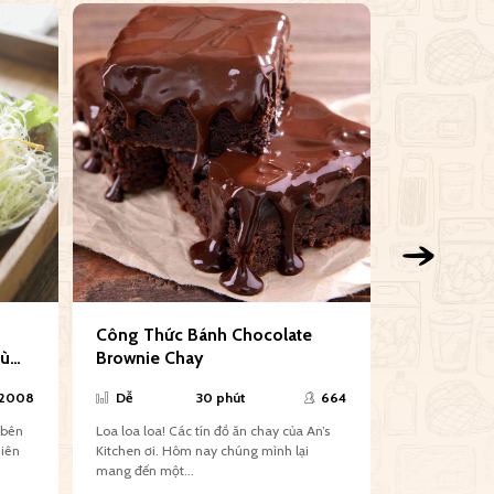
Công Thức Bánh Chocolate
Scotch Pan
xù
Brownie Chay
Chanh - C
Siêu Đơn 
2008
Dễ
30 phút
664
Dễ
 bên
Loa loa loa! Các tín đồ ăn chay của An’s
Scotch Panca
hiên
Kitchen ơi. Hôm nay chúng mình lại
thống của Anh 
mang đến một...
các nguyên liệ