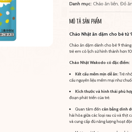
Danh mục:
Cháo ăn liền
,
Đồ ăn
MÔ TẢ SẢN PHẨM
Cháo Nhật ăn dặm cho bé từ 
Cháo ăn dặm dành cho bé 9 tháng 
trẻ em có lịch sử hình thành hơn 1
Cháo Nhật Wakodo có đặc điểm:
Kết cấu mềm mịn dễ ăn:
Trẻ nhỏ
cấu nguyên liệu mềm mại như chuối,
Kích thước và hình thái phù hợ
đoạn phát triển của trẻ.
Quan tâm đến
cân bằng dinh d
hài hòa giữa các loại rau củ và thịt
và cung cấp đủ năng lượng hoạt độ