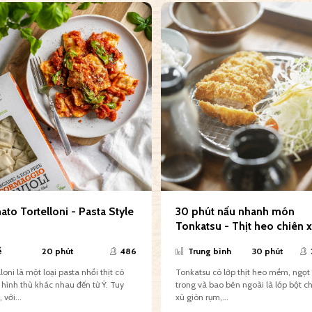
to Tortelloni - Pasta Style
30 phút nấu nhanh món
Tonkatsu - Thịt heo chiên 
kiểu Nhật
ễ
20 phút
486
Trung bình
30 phút
loni là một loại pasta nhồi thịt có
Tonkatsu có lớp thịt heo mềm, ngọt
hình thù khác nhau đến từ Ý. Tuy
trong và bao bên ngoài là lớp bột c
 với...
xù giòn rụm,...