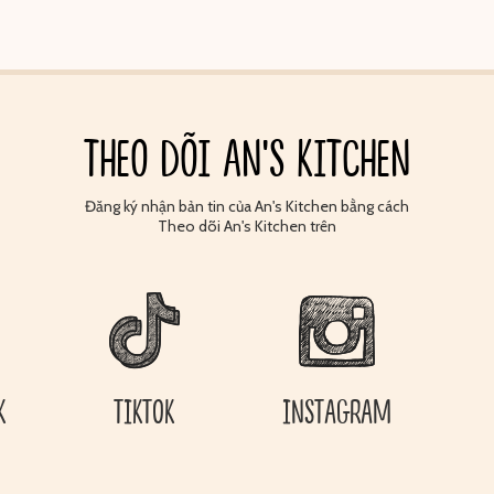
THEO DÕI AN'S KITCHEN
Đăng ký nhận bản tin của An's Kitchen bằng cách
Theo dõi An's Kitchen trên
K
TIKTOK
INSTAGRAM