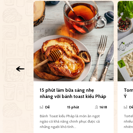
t ong và
15 phút làm bữa sáng nhẹ
Toma
nhàng với bánh toast kiểu Pháp
Ý
1754
Dễ
15 phút
1618
D
Bánh Toast kiểu Pháp là món ăn ngọt
Tortel
ật ong ngọt
ngào có khả năng chinh phục được cả
nhiều 
những người khó tính...
nhiên,