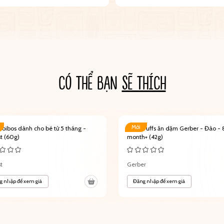
CÓ THỂ BẠN
SẼ THÍCH
Mới
ooibos dành cho bé từ 5 tháng -
Bánh Puffs ăn dặm Gerber - Đào - 
t (60g)
month+ (42g)
t
Gerber
g nhập để xem giá
Đăng nhập để xem giá