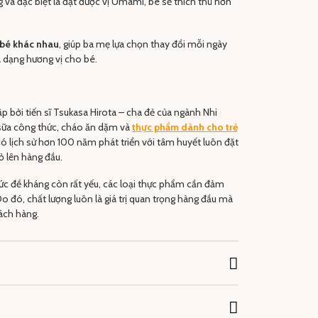
 và đặc biệt là đạt được vị Umami, bé sẽ thích thú hơn
 bé khác nhau
, giúp ba mẹ lựa chọn thay đổi mỗi ngày
 dạng hương vị cho bé.
p bởi tiến sĩ Tsukasa Hirota – cha đẻ của ngành Nhi
 sữa công thức, cháo ăn dặm và
thực phẩm dành cho trẻ
ó lịch sử hơn 100 năm phát triển với tâm huyết luôn đặt
ỏ lên hàng đầu.
 sức đề kháng còn rất yếu, các loại thực phẩm cần đảm
o đó, chất lượng luôn là giá trị quan trọng hàng đầu mà
ch hàng.