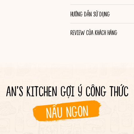
HƯỚNG DẪN SỬ DỤNG
REVIEW CỦA KHÁCH HÀNG
AN’S KITCHEN GỢI Ý CÔNG THỨC
NẤU NGON