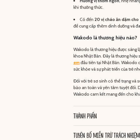
Hương vị thơm ngon
, nhẹ nhàng
khi thưởng thức.
Có đến
20 vị cháo ăn dặm cho
để cung cấp thêm dinh dưỡng và đa
Wakodo là thương hiệu nào?
Wakodo là thương hiệu được sáng lậ
khoa Nhật Bản. Đây là thương hiệu
em
đầu tiên tại Nhật Bản. Wakodo c
sức khỏe và sự phát triển của trẻ nh
Đối với trẻ sơ sinh có thể trạng và
bảo an toàn và yên tâm tuyệt đối. D
Wakodo cam kết mang đến cho khá
THÀNH PHẦN
TUYÊN BỐ MIỄN TRỪ TRÁCH NHIỆM