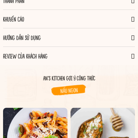
THÀNH PHẦN
KHUYẾN CÁO
HƯỚNG DẪN SỬ DỤNG
REVIEW CỦA KHÁCH HÀNG
AN’S KITCHEN GỢI Ý CÔNG THỨC
NẤU NGON