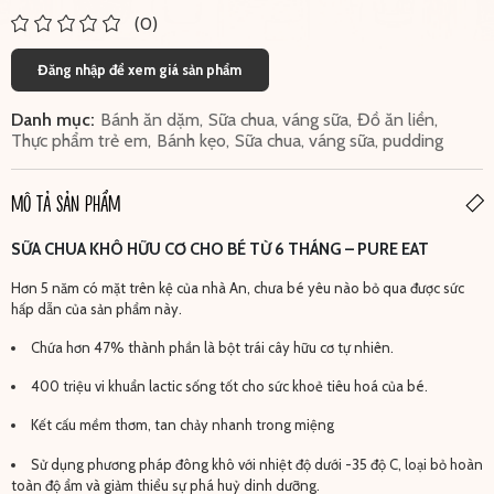
(0)
Đăng nhập để xem giá sản phẩm
Danh mục:
Bánh ăn dặm
,
Sữa chua, váng sữa
,
Đồ ăn liền
,
Thực phẩm trẻ em
,
Bánh kẹo
,
Sữa chua, váng sữa, pudding
MÔ TẢ SẢN PHẨM
SỮA CHUA KHÔ HỮU CƠ CHO BÉ TỪ 6 THÁNG – PURE EAT
Hơn 5 năm có mặt trên kệ của nhà An, chưa bé yêu nào bỏ qua được sức
hấp dẫn của sản phẩm này.
Chứa hơn 47% thành phần là bột trái cây hữu cơ tự nhiên.
400 triệu vi khuẩn lactic sống tốt cho sức khoẻ tiêu hoá của bé.
Kết cấu mềm thơm, tan chảy nhanh trong miệng
Sử dụng phương pháp đông khô với nhiệt độ dưới -35 độ C, loại bỏ hoàn
toàn độ ẩm và giảm thiểu sự phá huỷ dinh dưỡng.