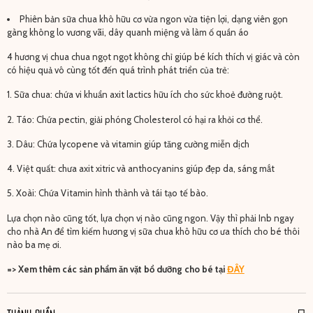
Phiên bản sữa chua khô hữu cơ vừa ngon vừa tiện lợi, dạng viên gọn
gàng không lo vương vãi, dây quanh miệng và làm ố quần áo
4 hương vị chua chua ngọt ngọt không chỉ giúp bé kích thích vị giác và còn
có hiệu quả vô cùng tốt đến quá trình phát triển của trẻ:
Sữa chua: chứa vi khuẩn axit lactics hữu ích cho sức khoẻ đường ruột.
Táo: Chứa pectin, giải phóng Cholesterol có hại ra khỏi cơ thể.
Dâu: Chứa lycopene và vitamin giúp tăng cường miễn dịch
Việt quất: chưa axit xitric và anthocyanins giúp đẹp da, sáng mắt
Xoài: Chứa Vitamin hình thành và tái tạo tế bào.
Lựa chọn nào cũng tốt, lựa chọn vị nào cũng ngon. Vậy thì phải Inb ngay
cho nhà An để tìm kiếm hương vị sữa chua khô hữu cơ ưa thích cho bé thôi
nào ba mẹ ơi.
=> Xem thêm các sản phẩm ăn vặt bổ dưỡng cho bé tại
ĐÂY