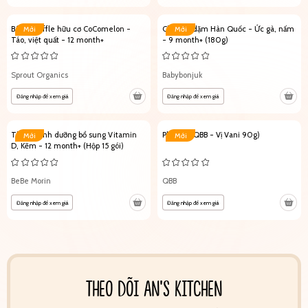
Bánh Waffle hữu cơ CoComelon -
Cháo ăn dặm Hàn Quốc - Ức gà, nấm
Mới
Mới
Táo, việt quất - 12 month+
- 9 month+ (180g)
Sprout Organics
Babybonjuk
Đăng nhập để xem giá
Đăng nhập để xem giá
Thạch dinh dưỡng bổ sung Vitamin
Phô mai QBB - Vị Vani 90g)
Mới
Mới
D, Kẽm - 12 month+ (Hộp 15 gói)
BeBe Morin
QBB
Đăng nhập để xem giá
Đăng nhập để xem giá
THEO DÕI AN'S KITCHEN