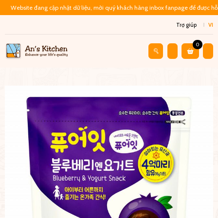
Website đang cập nhật dữ liệu, mời quý khách hàng inbox fanpage để được hỗ 
Trợ giúp
VI
0
Cửa Hàng
Đồ Ăn Liền
Sữa Chua Khô Hữu Cơ – Pure Eat – Việt Q