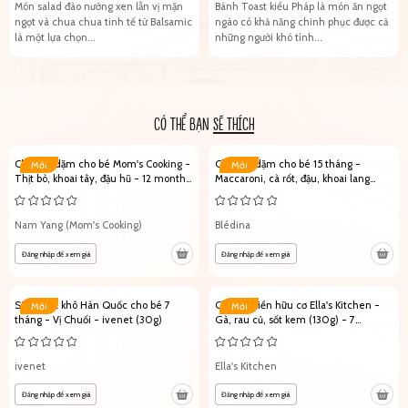
Món salad đào nướng xen lẫn vị mặn
Bánh Toast kiểu Pháp là món ăn ngọt
ngọt và chua chua tinh tế từ Balsamic
ngào có khả năng chinh phục được cả
là một lựa chọn...
những người khó tính...
CÓ THỂ BẠN
SẼ THÍCH
Cháo ăn dặm cho bé Mom's Cooking -
Cháo ăn dặm cho bé 15 tháng -
Mới
Mới
Thịt bò, khoai tây, đậu hũ - 12 month+
Maccaroni, cà rốt, đậu, khoai lang
(100g)
(200g)
Nam Yang (Mom's Cooking)
Blédina
Đăng nhập để xem giá
Đăng nhập để xem giá
Sữa chua khô Hàn Quốc cho bé 7
Cháo ăn liền hữu cơ Ella's Kitchen -
Mới
Mới
tháng - Vị Chuối - ivenet (30g)
Gà, rau củ, sốt kem (130g) - 7
month+
ivenet
Ella's Kitchen
Đăng nhập để xem giá
Đăng nhập để xem giá