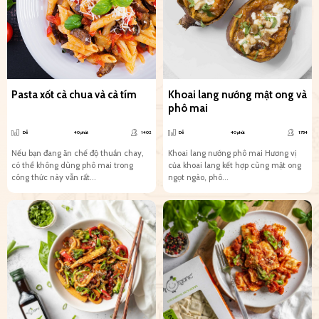
Pasta xốt cà chua và cà tím
Khoai lang nướng mật ong và
phô mai
Dễ
40 phút
1402
Dễ
40 phút
1754
Nếu bạn đang ăn chế độ thuần chay,
Khoai lang nướng phô mai Hương vị
có thể không dùng phô mai trong
của khoai lang kết hợp cùng mật ong
công thức này vẫn rất...
ngọt ngào, phô...