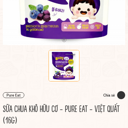
Pure Eat
Chia sẻ
SỮA CHUA KHÔ HỮU CƠ - PURE EAT - VIỆT QUẤT
(16G)