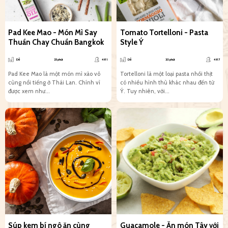
Pad Kee Mao - Món Mì Say
Tomato Tortelloni - Pasta
Thuần Chay Chuẩn Bangkok
Style Ý
Dễ
25 phút
481
Dễ
20 phút
487
Pad Kee Mao là một món mì xào vô
Tortelloni là một loại pasta nhồi thịt
cùng nổi tiếng ở Thái Lan. Chính vì
có nhiều hình thù khác nhau đến từ
được xem như...
Ý. Tuy nhiên, với...
Súp kem bí ngô ăn cùng
Guacamole - Ăn món Tây với