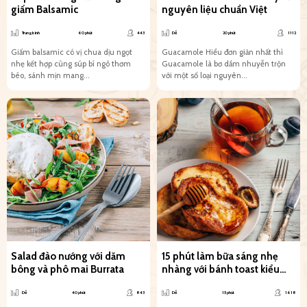
giấm Balsamic
nguyên liệu chuẩn Việt
Trung bình
60 phút
443
Dễ
20 phút
1112
Giấm balsamic có vị chua dịu ngọt
Guacamole Hiểu đơn giản nhất thì
nhẹ kết hợp cùng súp bí ngô thơm
Guacamole là bơ dầm nhuyễn trộn
béo, sánh mịn mang...
với một số loại nguyên...
Salad đào nướng với dăm
15 phút làm bữa sáng nhẹ
bông và phô mai Burrata
nhàng với bánh toast kiểu
Pháp
Dễ
40 phút
843
Dễ
15 phút
1618