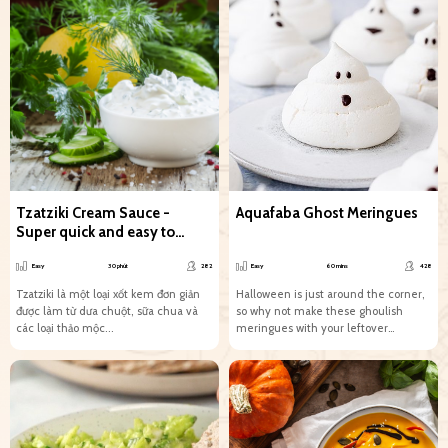
Tzatziki Cream Sauce -
Aquafaba Ghost Meringues
Super quick and easy to
make
Easy
30 phút
282
Easy
60 mins
428
Tzatziki là một loại xốt kem đơn giản
Halloween is just around the corner,
được làm từ dưa chuột, sữa chua và
so why not make these ghoulish
các loại thảo mộc...
meringues with your leftover
aquafaba! Perfect for any...