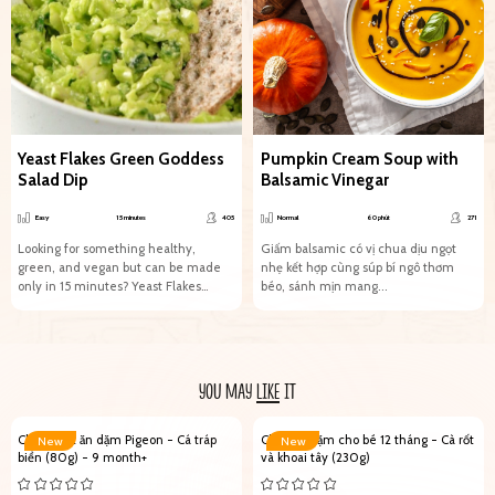
Yeast Flakes Green Goddess
Pumpkin Cream Soup with
Salad Dip
Balsamic Vinegar
Easy
15 minutes
405
Normal
60 phút
271
Looking for something healthy,
Giấm balsamic có vị chua dịu ngọt
green, and vegan but can be made
nhẹ kết hợp cùng súp bí ngô thơm
only in 15 minutes? Yeast Flakes
béo, sánh mịn mang...
Green Goddess Salad...
YOU MAY
LIKE
IT
Cháo Nhật ăn dặm Pigeon - Cá tráp
Cháo ăn dặm cho bé 12 tháng - Cà rốt
New
New
biển (80g) - 9 month+
và khoai tây (230g)