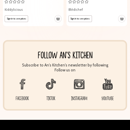
Kiddylicious
Blédichef
Sign in to see prices
Sign in to see prices
FOLLOW AN'S KITCHEN
Subscribe to An's Kitchen's newsletter by following
Follow us on
FACEBOOK
TIKTOK
INSTAGRAM
YOUTUBE