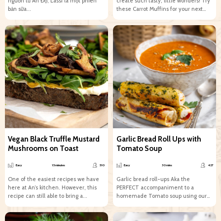
nguồn từ Ấn Độ, Lassi là một phiên
create such tasty, little wonders! Try
bản sữa...
these Carrot Muffins for your next
tea...
Vegan Black Truffle Mustard
Garlic Bread Roll Ups with
Mushrooms on Toast
Tomato Soup
Easy
15 minutes
510
Easy
30 mins
427
One of the easiest recipes we have
Garlic bread roll-ups A​​ka the
here at An’s kitchen. However, this
PERFECT accompaniment to a
recipe can still able to bring a...
homemade Tomato soup using our
Chopped Tomatoes 🍅 ​​​​​​​​ ​​​​​​​​These garlic
bread...