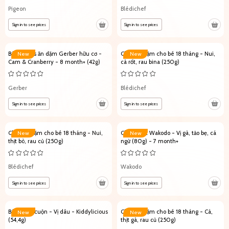
Pigeon
Blédichef
Sign in to see prices
Sign in to see prices
Bánh Puffs ăn dặm Gerber hữu cơ -
Cháo ăn dặm cho bé 18 tháng - Nui,
New
New
Cam & Cranberry - 8 month+ (42g)
cà rốt, rau bina (250g)
Gerber
Blédichef
Sign in to see prices
Sign in to see prices
Cháo ăn dặm cho bé 18 tháng - Nui,
Cháo Nhật Wakodo - Vị gà, tảo bẹ, cá
New
New
thịt bò, rau củ (250g)
ngừ (80g) - 7 month+
Blédichef
Wakodo
Sign in to see prices
Sign in to see prices
Bánh dừa cuộn - Vị dâu - Kiddylicious
Cháo ăn dặm cho bé 18 tháng - Cá,
New
New
(54,4g)
thịt gà, rau củ (250g)