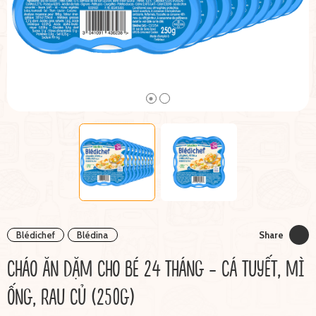
Blédichef
Blédina
Share
CHÁO ĂN DẶM CHO BÉ 24 THÁNG - CÁ TUYẾT, MÌ
ỐNG, RAU CỦ (250G)