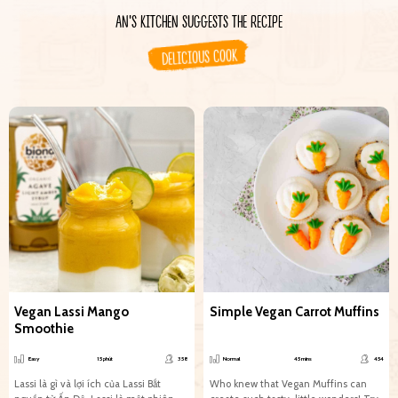
AN'S KITCHEN SUGGESTS THE RECIPE
DELICIOUS COOK
Vegan Lassi Mango
Simple Vegan Carrot Muffins
Smoothie
Easy
15 phút
358
Normal
45 mins
454
Lassi là gì và lợi ích của Lassi Bắt
Who knew that Vegan Muffins can