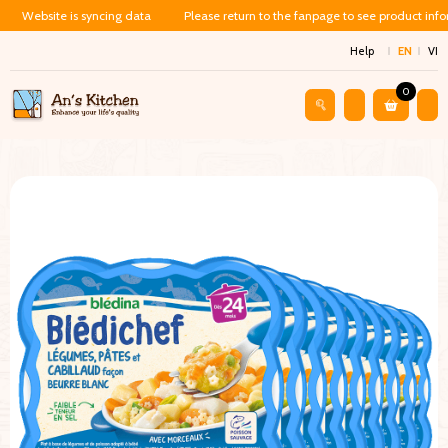
Website is syncing data
Please return to the fanpage to see product inf
Help
EN
VI
0
Shop
Baby Food
Cháo Ăn Dặm Cho Bé 24 Tháng – Cá Tuyết, 