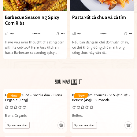
Barbecue Seasoning Spicy
Pasta xốt cà chua và cà tím
Corn Ribs
Easy
30 minutes
380
Easy
40 phút
243
Have you ever thought of eating corn
Nếu bạn đang ăn chế độ thuần chay,
with its cob too? Here An’s kitchen
có thể không dùng phô mai trong
has a Barbecue seasoning spicy
công thức này vẫn rất...
corn...
YOU MAY
LIKE
IT
Granola hữu cơ - Socola dừa - Biona
Bánh ăn dặm Churros - Vị Việt quất -
New
New
Organic (375g)
BeBest (45g) - 9 month+
Biona Organic
BeBest
Sign in to see prices
Sign in to see prices