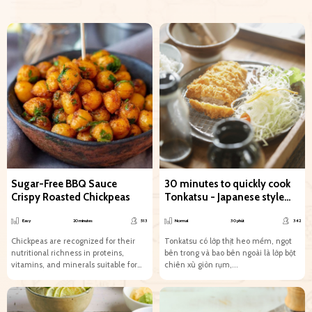
Sugar-Free BBQ Sauce
30 minutes to quickly cook
Crispy Roasted Chickpeas
Tonkatsu - Japanese style
fried pork
Easy
20 minutes
513
Normal
30 phút
342
Chickpeas are recognized for their
Tonkatsu có lớp thịt heo mềm, ngọt
nutritional richness in proteins,
bên trong và bao bên ngoài là lớp bột
vitamins, and minerals suitable for
chiên xù giòn rụm,...
vegan, vegetarian, or clean diets in...