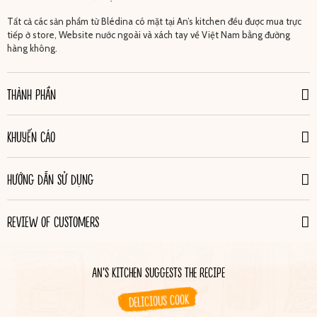
Tất cả các sản phẩm từ Blédina có mặt tại An’s kitchen đều được mua trực
tiếp ở store, Website nước ngoài và xách tay về Việt Nam bằng đường
hàng không.
THÀNH PHẦN
KHUYẾN CÁO
HƯỚNG DẪN SỬ DỤNG
REVIEW OF CUSTOMERS
AN'S KITCHEN SUGGESTS THE RECIPE
DELICIOUS COOK