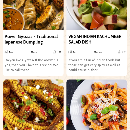
Power Gyozas - Traditional
VEGAN INDIAN KACHUMBER
Japanese Dumpling
SALAD DISH
Easy
50 mins
488
Easy
30 minutes
617
Do you like Gyozas? If the answer is
If you are a fan of Indian foods but
yes, than you’ll love this recipe! We
those can get very spicy as well as
like to call these...
could cause higher...