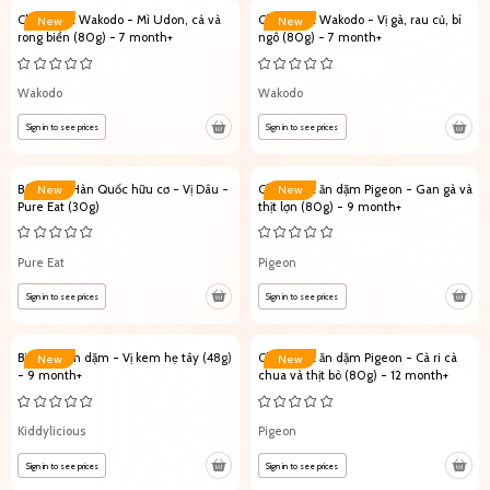
Cháo Nhật Wakodo - Mì Udon, cá và
Cháo Nhật Wakodo - Vị gà, rau củ, bí
New
New
rong biển (80g) - 7 month+
ngô (80g) - 7 month+
Wakodo
Wakodo
Sign in to see prices
Sign in to see prices
Bánh gạo Hàn Quốc hữu cơ - Vị Dâu -
Cháo Nhật ăn dặm Pigeon - Gan gà và
New
New
Pure Eat (30g)
thịt lợn (80g) - 9 month+
Pure Eat
Pigeon
Sign in to see prices
Sign in to see prices
Bim bim ăn dặm - Vị kem hẹ tây (48g)
Cháo Nhật ăn dặm Pigeon - Cà ri cà
New
New
- 9 month+
chua và thịt bò (80g) - 12 month+
Kiddylicious
Pigeon
Sign in to see prices
Sign in to see prices