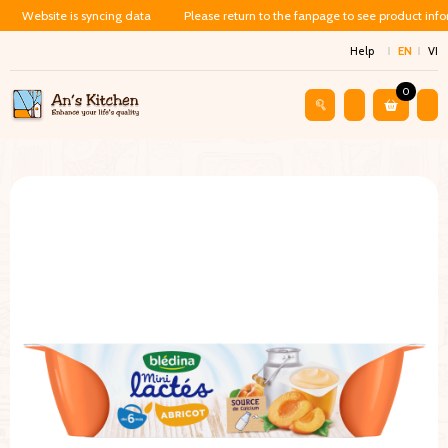
Website is syncing data
Please return to the fanpage to see product inf
Help
EN
VI
0
Shop
Baby Food
Sữa Chua Trái Cây Blédina – Vị Đào (330g)