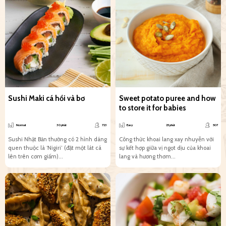
Sushi Maki cá hồi và bơ
Sweet potato puree and how
to store it for babies
Normal
30 phút
723
Easy
25 phút
507
Sushi Nhật Bản thường có 2 hình dáng
Công thức khoai lang xay nhuyễn với
quen thuộc là ‘Nigiri’ (đặt một lát cá
sự kết hợp giữa vị ngọt dịu của khoai
lên trên cơm giấm)...
lang và hương thơm...