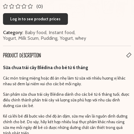
(0)
Log in to see product prices
Category:
Baby food
,
Instant food
,
Yogurt, Milk Scum, Pudding
,
Yogurt, whey
PRODUCT DESCRIPTION
Sữa chua trái cây Blédina cho bé từ 6 tháng
Các món tráng miệng hoặc đồ ăn nhẹ làm từ sữa với nhiều hương vị khác
nhau sẽ đem lại niềm vui cho các bé mỗi ngày.
Sản phẩm sữa chua trái cây Blédina dành cho các bé từ 6 tháng tuổi, được
điều chỉnh thành phần trái cây và lượng sữa phù hợp với nhu cầu dinh
dưỡng của các bé.
Kể cả khi bé đã bước vào chế độ ăn dặm, sữa mẹ vẫn là nguồn dinh dưỡng
chính cho bé. Do vậy, hãy kết hợp nhiều loại thực phẩm khác nhau cùng
sữa mẹ mỗi ngày để bé có được những dưỡng chất cần thiết trong quá
trình phát triển.