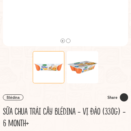
Blédina
Share
SỮA CHUA TRÁI CÂY BLÉDINA - VỊ ĐÀO (330G) -
6 MONTH+