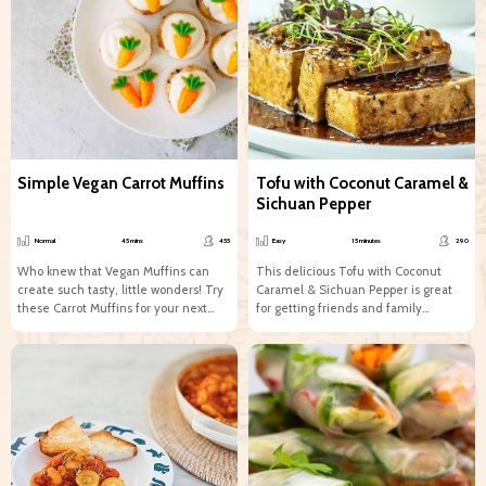
Simple Vegan Carrot Muffins
Tofu with Coconut Caramel &
Sichuan Pepper
Normal
45 mins
455
Easy
15 minutes
290
Who knew that Vegan Muffins can
This delicious Tofu with Coconut
create such tasty, little wonders! Try
Caramel & Sichuan Pepper is great
these Carrot Muffins for your next
for getting friends and family
tea...
together. This dish won’t disappoint...