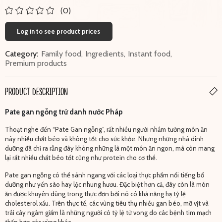
(0)
Log in to see product prices
Category:
Family food
,
Ingredients
,
Instant food
,
Premium products
PRODUCT DESCRIPTION
Pate gan ngỗng trứ danh nước Pháp
Thoạt nghe đến “Pate Gan ngỗng”, rất nhiều người nhầm tưởng món ăn
này nhiều chất béo và không tốt cho sức khỏe. Nhưng những nhà dinh
dưỡng đã chỉ ra rằng đây không những là một món ăn ngon, mà còn mang
lại rất nhiều chất béo tốt cũng như protein cho cơ thể.
Pate gan ngỗng có thể sánh ngang với các loại thực phẩm nổi tiếng bổ
dưỡng như yến sào hay lộc nhung hươu. Đặc biệt hơn cả, đây còn là món
ăn được khuyên dùng trong thực đơn bởi nó có khả năng hạ tỷ lệ
cholesterol xấu. Trên thực tế, các vùng tiêu thụ nhiều gan béo, mỡ vịt và
trái cây ngâm giấm là những người có tỷ lệ tử vong do các bệnh tim mạch
thấp hơn các vùng khác.