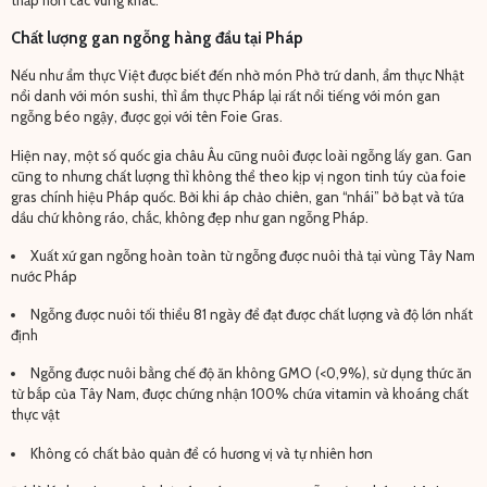
Chất lượng gan ngỗng hàng đầu tại Pháp
Nếu như ẩm thực Việt được biết đến nhờ món Phở trứ danh, ẩm thực Nhật
nổi danh với món sushi, thì ẩm thực Pháp lại rất nổi tiếng với món gan
ngỗng béo ngậy, được gọi với tên Foie Gras.
Hiện nay, một số quốc gia châu Âu cũng nuôi được loài ngỗng lấy gan. Gan
cũng to nhưng chất lượng thì không thể theo kịp vị ngon tinh túy của foie
gras chính hiệu Pháp quốc. Bởi khi áp chảo chiên, gan “nhái” bở bạt và tứa
dầu chứ không ráo, chắc, không đẹp như gan ngỗng Pháp.
Xuất xứ gan ngỗng hoàn toàn từ ngỗng được nuôi thả tại vùng Tây Nam
nước Pháp
Ngỗng được nuôi tối thiểu 81 ngày để đạt được chất lượng và độ lớn nhất
định
Ngỗng được nuôi bằng chế độ ăn không GMO (<0,9%), sử dụng thức ăn
từ bắp của Tây Nam, được chứng nhận 100% chứa vitamin và khoáng chất
thực vật
Không có chất bảo quản để có hương vị và tự nhiên hơn