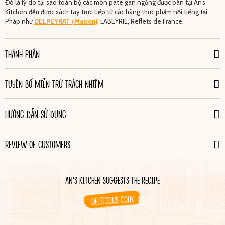
Đó là lý do tại sao toàn bộ các món pate gan ngỗng được bán tại An’s
Kitchen đều được xách tay trực tiếp từ các hãng thực phẩm nổi tiếng tại
Pháp như
DELPEYRAT (Maison)
, LABEYRIE, Reflets de France.
THÀNH PHẦN
TUYÊN BỐ MIỄN TRỪ TRÁCH NHIỆM
HƯỚNG DẪN SỬ DỤNG
REVIEW OF CUSTOMERS
AN'S KITCHEN SUGGESTS THE RECIPE
DELICIOUS COOK