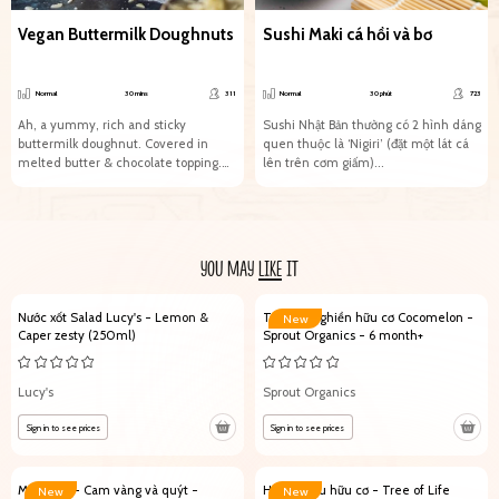
Vegan Buttermilk Doughnuts
Sushi Maki cá hồi và bơ
Normal
30 mins
311
Normal
30 phút
723
Ah, a yummy, rich and sticky
Sushi Nhật Bản thường có 2 hình dáng
buttermilk doughnut. Covered in
quen thuộc là ‘Nigiri’ (đặt một lát cá
melted butter & chocolate topping.
lên trên cơm giấm)...
And it can be 100%...
YOU MAY
LIKE
IT
Nước xốt Salad Lucy's - Lemon &
Trái cây nghiền hữu cơ Cocomelon -
New
Caper zesty (250ml)
Sprout Organics - 6 month+
Lucy's
Sprout Organics
Sign in to see prices
Sign in to see prices
Mứt Pháp - Cam vàng và quýt -
Hạt gai dầu hữu cơ - Tree of Life
New
New