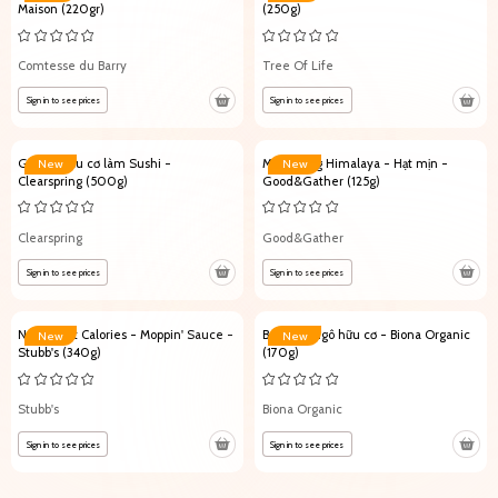
Maison (220gr)
(250g)
Comtesse du Barry
Tree Of Life
Sign in to see prices
Sign in to see prices
Gạo lứt hữu cơ làm Sushi -
Muối hồng Himalaya - Hạt mịn -
New
New
Clearspring (500g)
Good&Gather (125g)
Clearspring
Good&Gather
Sign in to see prices
Sign in to see prices
Nước xốt ít Calories - Moppin' Sauce -
Bơ hạt bí ngô hữu cơ - Biona Organic
New
New
Stubb's (340g)
(170g)
Stubb's
Biona Organic
Sign in to see prices
Sign in to see prices