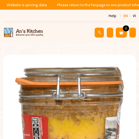
Website is syncing data
Please return to the fanpage to see product inf
Help
EN
VI
0
Shop
Family Food
Pate Gan Ngỗng Pháp Nguyên Con – DEL