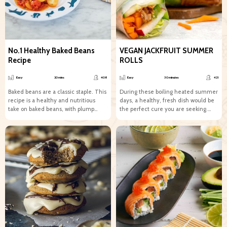
No.1 Healthy Baked Beans
VEGAN JACKFRUIT SUMMER
Recipe
ROLLS
Easy
20 mins
408
Easy
30 minutes
421
Baked beans are a classic staple. This
During these boiling heated summer
recipe is a healthy and nutritious
days, a healthy, fresh dish would be
take on baked beans, with plump
the perfect cure you are seeking.
butter...
Thus, here...