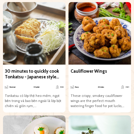
30 minutes to quickly cook
Cauliflower Wings
Tonkatsu - Japanese style
fried pork
Normal
30 phút
342
Easy
40 mins
361
Tonkatsu có lớp thịt heo mềm, ngọt
These crispy, smokey cauliflower
bên trong và bao bên ngoài là lớp bột
wings are the perfect mouth
chiên xù giòn rụm,...
watering finger food for pot lucks,
parties, late night pampering
sessions,...