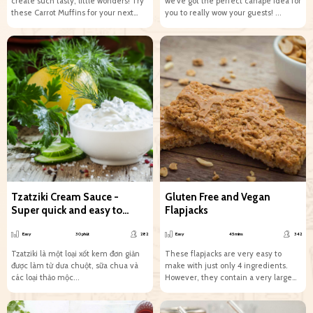
create such tasty, little wonders! Try
we’ve got the perfect canapé idea for
these Carrot Muffins for your next
you to really wow your guests! ...
tea...
Tzatziki Cream Sauce -
Gluten Free and Vegan
Super quick and easy to
Flapjacks
make
Easy
30 phút
282
Easy
45 mins
342
Tzatziki là một loại xốt kem đơn giản
These flapjacks are very easy to
được làm từ dưa chuột, sữa chua và
make with just only 4 ingredients.
các loại thảo mộc...
However, they contain a very large
amount of...