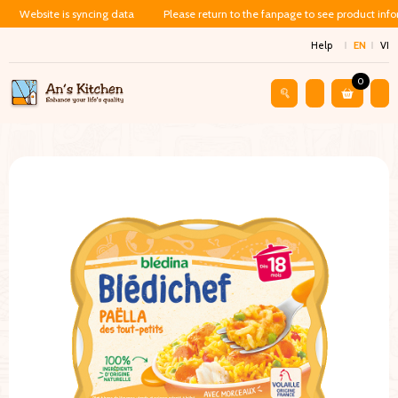
Website is syncing data
Please return to the fanpage to see product inf
Help
EN
VI
0
Shop
Baby Food
Cháo Ăn Dặm Cho Bé 18 Tháng – Cá, Thịt Gà