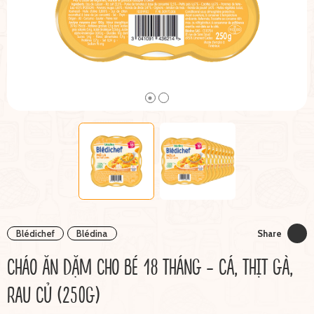
Blédichef
Blédina
Share
CHÁO ĂN DẶM CHO BÉ 18 THÁNG - CÁ, THỊT GÀ,
RAU CỦ (250G)