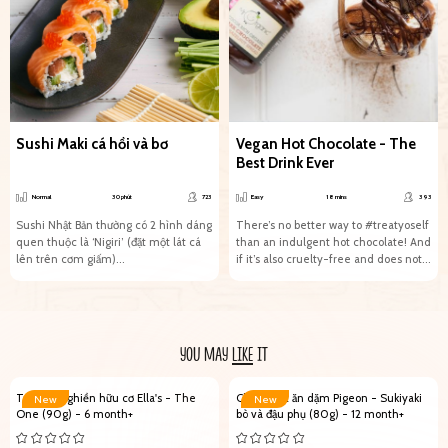
Sushi Maki cá hồi và bơ
Vegan Hot Chocolate - The
Best Drink Ever
Normal
30 phút
723
Easy
18 mins
393
Sushi Nhật Bản thường có 2 hình dáng
There’s no better way to #treatyoself
quen thuộc là ‘Nigiri’ (đặt một lát cá
than an indulgent hot chocolate! And
lên trên cơm giấm)...
if it’s also cruelty-free and does not...
YOU MAY
LIKE
IT
Trái cây nghiền hữu cơ Ella's - The
Cháo Nhật ăn dặm Pigeon - Sukiyaki
New
New
One (90g) - 6 month+
bò và đậu phụ (80g) - 12 month+