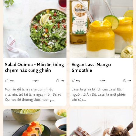
Salad Quinoa - Món ăn kiêng
Vegan Lassi Mango
chị em nào cũng ghiền
Smoothie
Easy
30 phút
659
Easy
15 phút
358
Món ăn dễ làm và lại còn nhiều
Lassi là gì và lợi ích của Lassi Bắt
vitamin, trổ tài làm ngay món Salad
nguồn từ Ấn Độ, Lassi là một phiên
Quinoa để thưởng thức hương...
bản sữa...