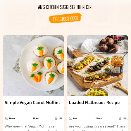
AN'S KITCHEN SUGGESTS THE RECIPE
DELICIOUS COOK
Simple Vegan Carrot Muffins
Loaded Flatbreads Recipe
Normal
45 mins
455
Easy
30 mins
423
Who knew that Vegan Muffins can
Are you hosting this weekend?​​​​​​​​ ​​​​​Then