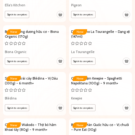
Ella's Kitchen
Pigeon
Sign in to see prices
Sign in to see prices
Bơ hạt hướng dương hữu cơ - Biona
Dầu hạt nho La Tourangelle - Dạng xịt
New
New
Organic (170g)
(147ml)
Biona Organic
La Tourangelle
Sign in to see prices
Sign in to see prices
Sữa chua trái cây Blédina - Vị Dâu
Cháo ăn dặm Kewpie - Spaghetti
New
New
(330g) - 6 month+
Napolitana (100g) - 9 month+
Blédina
Kewpie
Sign in to see prices
Sign in to see prices
Cháo Nhật Wakodo - Thịt bò hầm
Bánh gạo Hàn Quốc hữu cơ - Vị chuối
New
New
khoai tây (80g) - 9 month+
- Pure Eat (30g)