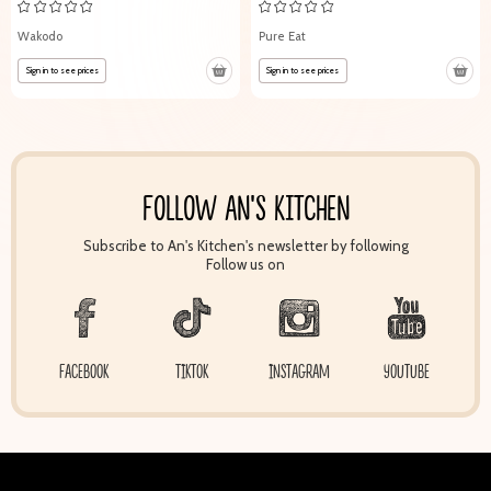
Wakodo
Pure Eat
Sign in to see prices
Sign in to see prices
FOLLOW AN'S KITCHEN
Subscribe to An's Kitchen's newsletter by following
Follow us on
FACEBOOK
TIKTOK
INSTAGRAM
YOUTUBE