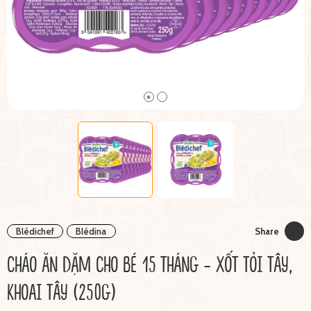
Blédichef
Blédina
Share
CHÁO ĂN DẶM CHO BÉ 15 THÁNG - XỐT TỎI TÂY,
KHOAI TÂY (250G)