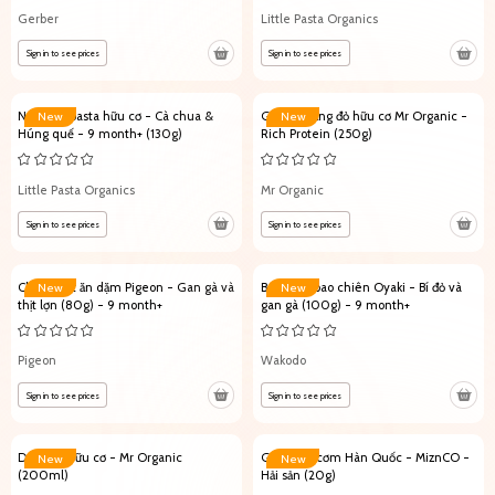
Gerber
Little Pasta Organics
Sign in to see prices
Sign in to see prices
Nước sốt pasta hữu cơ - Cà chua &
Gạo đậu lăng đỏ hữu cơ Mr Organic -
New
New
Húng quế - 9 month+ (130g)
Rich Protein (250g)
Little Pasta Organics
Mr Organic
Sign in to see prices
Sign in to see prices
Cháo Nhật ăn dặm Pigeon - Gan gà và
Bột bánh bao chiên Oyaki - Bí đỏ và
New
New
thịt lợn (80g) - 9 month+
gan gà (100g) - 9 month+
Pigeon
Wakodo
Sign in to see prices
Sign in to see prices
Dầu dừa hữu cơ - Mr Organic
Gia vị rắc cơm Hàn Quốc - MiznCO -
New
New
(200ml)
Hải sản (20g)