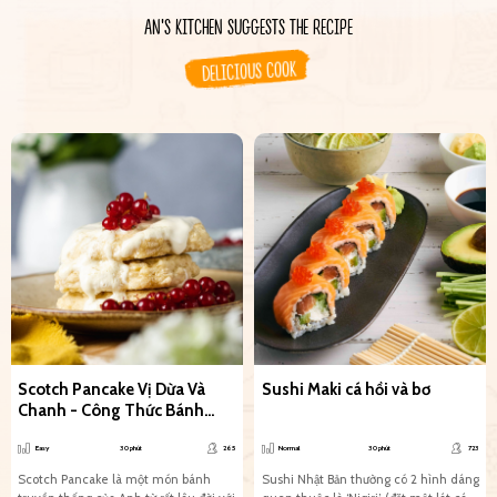
AN'S KITCHEN SUGGESTS THE RECIPE
DELICIOUS COOK
Scotch Pancake Vị Dừa Và
Sushi Maki cá hồi và bơ
Chanh - Công Thức Bánh
Chay Siêu Đơn Giản
Easy
30 phút
265
Normal
30 phút
723
Scotch Pancake là một món bánh
Sushi Nhật Bản thường có 2 hình dáng