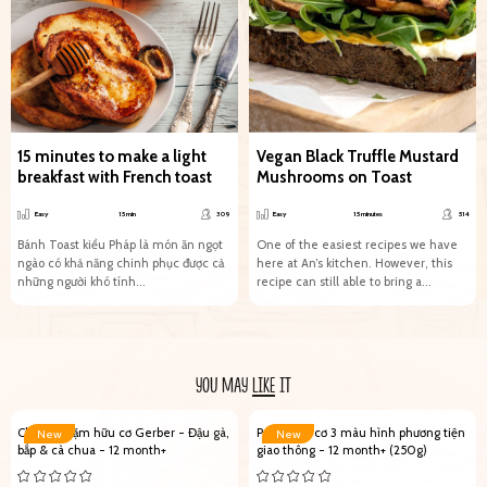
15 minutes to make a light
Vegan Black Truffle Mustard
breakfast with French toast
Mushrooms on Toast
Easy
15 min
309
Easy
15 minutes
514
Bánh Toast kiểu Pháp là món ăn ngọt
One of the easiest recipes we have
ngào có khả năng chinh phục được cả
here at An’s kitchen. However, this
những người khó tính...
recipe can still able to bring a...
YOU MAY
LIKE
IT
Cháo ăn dặm hữu cơ Gerber - Đậu gà,
Pasta hữu cơ 3 màu hình phương tiện
New
New
bắp & cà chua - 12 month+
giao thông - 12 month+ (250g)