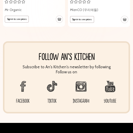
Mr Organic
MiznCO (우리애들)
Sign in to see prices
Sign in to see prices
FOLLOW AN'S KITCHEN
Subscribe to An's Kitchen's newsletter by following
Follow us on
FACEBOOK
TIKTOK
INSTAGRAM
YOUTUBE