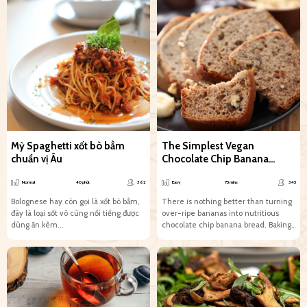
Mỳ Spaghetti xốt bò bằm
The Simplest Vegan
chuẩn vị Âu
Chocolate Chip Banana
Bread Recipe
Normal
40 phút
362
Easy
75 mins
345
Bolognese hay còn gọi là xốt bò bằm,
There is nothing better than turning
đây là loại sốt vô cùng nổi tiếng được
over-ripe bananas into nutritious
dùng ăn kèm...
chocolate chip banana bread. Baking
this loaf is so much...