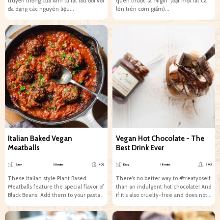
truyền thống của Anh từ rất lâu đời với
quen thuộc là ‘Nigiri’ (đặt một lát cá
đa dạng các nguyên liệu...
lên trên cơm giấm)...
Italian Baked Vegan
Vegan Hot Chocolate - The
Meatballs
Best Drink Ever
Easy
30 mins
402
Easy
18 mins
393
These Italian style Plant Based
There’s no better way to #treatyoself
Meatballs feature the special flavor of
than an indulgent hot chocolate! And
Black Beans. Add them to your pasta
if it’s also cruelty-free and does not...
for...