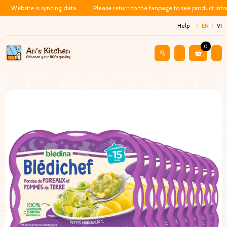
Website is syncing data
Please return to the fanpage to see product inf
Help
EN
VI
0
Shop
Baby Food
Cháo Ăn Dặm Cho Bé 15 Tháng – Xốt Tỏi Tây