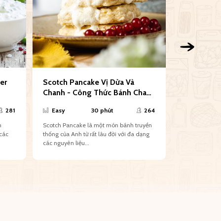
er
Scotch Pancake Vị Dừa Và
Lahmacun -
Chanh - Công Thức Bánh Chay
Seller Rec
Siêu Đơn Giản
281
Easy
30 phút
264
Normal
n
Scotch Pancake là một món bánh truyền
Lahmacun is a
 các
thống của Anh từ rất lâu đời với đa dạng
Pizza”, the ma
các nguyên liệu...
meat combined
the...