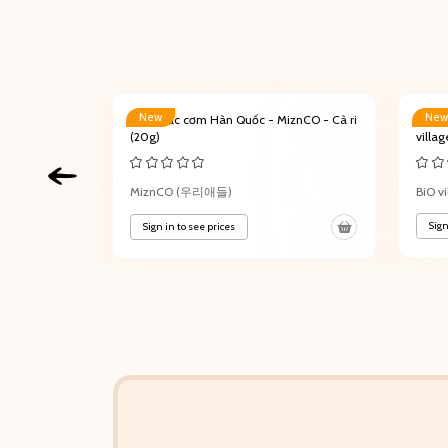
New
New
Organic
Gia vị rắc cơm Hàn Quốc - MiznCO - Cà ri
Mứt t
(20g)
villa
MiznCO (우리애들)
BiO vi
Sign
Sign in to see prices