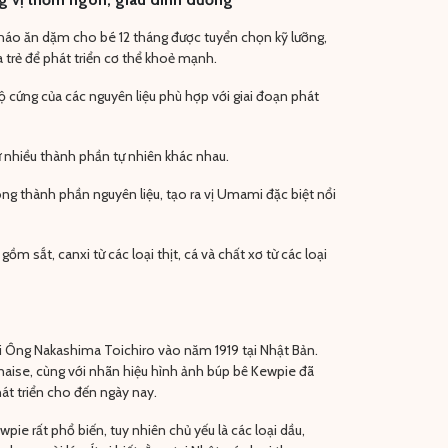
háo ăn dặm cho bé 12 tháng được tuyển chọn kỹ lưỡng,
 trẻ để phát triển cơ thể khoẻ mạnh.
độ cứng của các nguyên liệu phù hợp với giai đoạn phát
 nhiều thành phần tự nhiên khác nhau.
ong thành phần nguyên liệu, tạo ra vị Umami đặc biệt nổi
m sắt, canxi từ các loại thịt, cá và chất xơ từ các loại
 Ông Nakashima Toichiro vào năm 1919 tại Nhật Bản.
aise, cùng với nhãn hiệu hình ảnh búp bê Kewpie đã
t triển cho đến ngày nay.
ie rất phổ biến, tuy nhiên chủ yếu là các loại dầu,