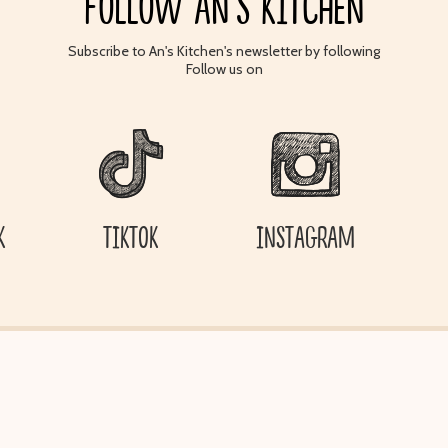
FOLLOW AN'S KITCHEN
Subscribe to An's Kitchen's newsletter by following
Follow us on
K
TIKTOK
INSTAGRAM