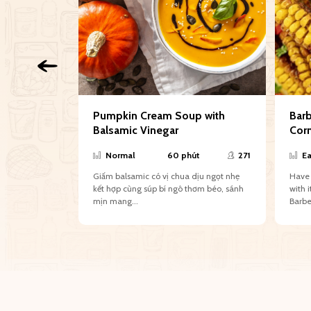
ăn kiêng
Pumpkin Cream Soup with
Bar
ền
Balsamic Vinegar
Cor
659
Normal
60 phút
271
Ea
hiều vitamin,
Giấm balsamic có vị chua dịu ngọt nhẹ
Have 
d Quinoa để
kết hợp cùng súp bí ngô thơm béo, sánh
with 
mịn mang...
Barbe