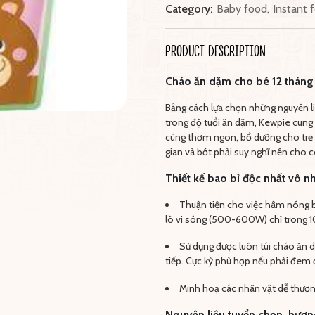
Category:
Baby food
,
Instant 
PRODUCT DESCRIPTION
Cháo ăn dặm cho bé 12 tháng
Bằng cách lựa chọn những nguyên l
trong độ tuổi ăn dặm, Kewpie cung
cùng thơm ngon, bổ dưỡng cho trẻ t
gian và bớt phải suy nghĩ nên cho 
Thiết kế bao bì độc nhất vô nh
Thuận tiện cho việc hâm nóng b
lò vi sóng (500-600W) chỉ trong 1
Sử dụng được luôn túi cháo ăn 
tiếp. Cực kỳ phù hợp nếu phải đem đ
Minh hoạ các nhân vật dễ thươn
Nguyên liệu tuyển chọn, hươn