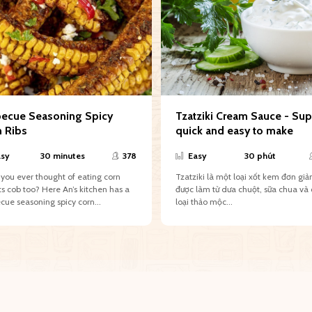
becue Seasoning Spicy
Tzatziki Cream Sauce - Sup
n Ribs
quick and easy to make
sy
30 minutes
378
Easy
30 phút
you ever thought of eating corn
Tzatziki là một loại xốt kem đơn giả
its cob too? Here An’s kitchen has a
được làm từ dưa chuột, sữa chua và
cue seasoning spicy corn...
loại thảo mộc...