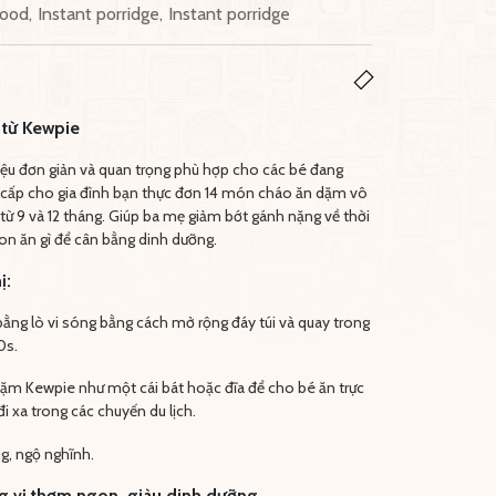
food
,
Instant porridge
,
Instant porridge
 từ Kewpie
iệu đơn giản và quan trọng phù hợp cho các bé đang
 cấp cho gia đình bạn thực đơn 14 món cháo ăn dặm vô
ừ 9 và 12 tháng. Giúp ba mẹ giảm bớt gánh nặng về thời
con ăn gì để cân bằng dinh dưỡng.
ị:
ằng lò vi sóng bằng cách mở rộng đáy túi và quay trong
0s.
dặm Kewpie như một cái bát hoặc đĩa để cho bé ăn trực
i xa trong các chuyến du lịch.
g, ngộ nghĩnh.
g vị thơm ngon, giàu dinh dưỡng