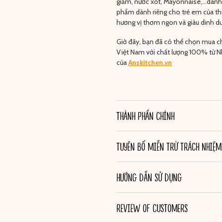
giấm, nước xốt, Mayonnaise,…dành cho
phẩm dành riêng cho trẻ em của thư
hương vị thơm ngon và giàu dinh 
Giờ đây, bạn đã có thể chọn mua c
Việt Nam với chất lượng 100% từ 
của
Anskitchen.vn
THÀNH PHẦN CHÍNH
TUYÊN BỐ MIỄN TRỪ TRÁCH NHIỆM
HƯỚNG DẪN SỬ DỤNG
REVIEW OF CUSTOMERS