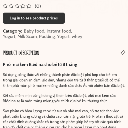
(0)
Log in to see product prices
Category:
Baby food
,
Instant food
,
Yogurt, Milk Scum, Pudding
,
Yogurt, whey
PRODUCT DESCRIPTION
Phô mai kem Blédina cho bé từ 8 tháng
Sử dụng công thức với những thành phần đặc biệt phù hợp cho trẻ em
trong giai đoạn ăn dặm, giờ đây, những đứa trẻ từ 8 tháng tuổi đã có thể
khám phá món phô mai kem lừng danh của châu Âu với phiên bản đặc biệt.
Kết cấu mềm, mịn cùng hương vị thơm béo đặc biệt, phô mai kem của
Blédina sẽ là món tráng miệng yêu thích của bé khi thưởng thức.
Sản phẩm có hàm lượng canxi từ sữa và phô mai cao, hỗ trợ tốt cho việc
phát triển khung xương và chiều cao, cân nặng của trẻ. Protein thực vật và
các chất dinh dưỡng khác có trong sản phẩm giúp hỗ trợ tốt các quá trình
trao đổi chất của cơ thể và cung cấp cho bé năng lượng cho hoạt động