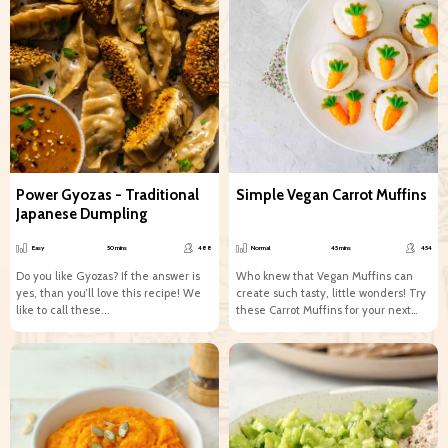
Power Gyozas - Traditional
Simple Vegan Carrot Muffins
Japanese Dumpling
Easy
50 mins
488
Normal
45 mins
454
Do you like Gyozas? If the answer is
Who knew that Vegan Muffins can
yes, than you’ll love this recipe! We
create such tasty, little wonders! Try
like to call these...
these Carrot Muffins for your next
tea...