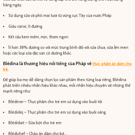
hàng ngày.
Sử dụng sữa và phô mai tươi từ vùng cực Tây của nước Pháp
Giàu canxi, ít đường
Kết cấu kem mềm, mịn, thơm ngon
Ít hơn 38% đường so với mức trung bình đối với sữa chua, sữa lên men
hoặc các loại sữa đặc sản có đường khác.
Blédina là thương hiệu nổi tiếng của Pháp về
thực phẩm ăn dặm cho
bé.
Để giúp ba mẹ dễ dàng chọn lọc sản phẩm theo từng loại riêng, Blédina
phát triển nhiều nhãn hiệu khác nhau, mỗi nhãn hiệu chuyên về những thế
mạnh riêng như:
Blédiner – Thực phẩm cho trẻ em sử dụng vào buổi tối
Blédidej – Thực phẩm cho trẻ em sử dụng vào buổi sáng
Blédidait – Sữa bột cho trẻ em
Blédichef – Cháo ăn dặm cho bé…