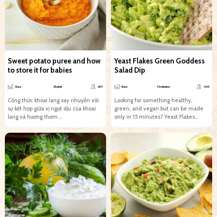
Sweet potato puree and how
Yeast Flakes Green Goddess
to store it for babies
Salad Dip
Easy
25 phút
507
Easy
15 minutes
405
Công thức khoai lang xay nhuyễn với
Looking for something healthy,
sự kết hợp giữa vị ngọt dịu của khoai
green, and vegan but can be made
lang và hương thơm...
only in 15 minutes? Yeast Flakes
Green Goddess Salad...