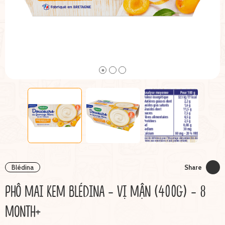
Blédina
Share
PHÔ MAI KEM BLÉDINA - VỊ MẬN (400G) - 8
MONTH+