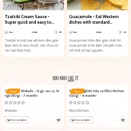
Tzatziki Cream Sauce -
Guacamole - Eat Western
Super quick and easy to
dishes with standard
make
Vietnamese ingredients
Easy
30 phút
282
Easy
20 phút
324
Tzatziki là một loại xốt kem đơn giản
Guacamole Hiểu đơn giản nhất thì
được làm từ dưa chuột, sữa chua và
Guacamole là bơ dầm nhuyễn trộn
các loại thảo mộc...
với một số loại nguyên...
YOU MAY
LIKE
IT
Cháo Nhật Wakodo - Vị gà, rau củ, bí
Trái cây nghiền hữu cơ Ella's Kitchen
New
New
ngô (80g) - 7 month+
(120g) - 4 month+
Wakodo
Ella's Kitchen
Sign in to see prices
Sign in to see prices