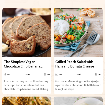
The Simplest Vegan
Grilled Peach Salad with
Chocolate Chip Banana
Ham and Burrata Cheese
Bread Recipe
Easy
75 mins
345
Easy
40 phút
283
There is nothing better than turning
Món salad đào nướng xen lẫn vị mặn
over-ripe bananas into nutritious
ngọt và chua chua tinh tế từ Balsamic
chocolate chip banana bread. Baking
là một lựa chọn...
this loaf is so much...