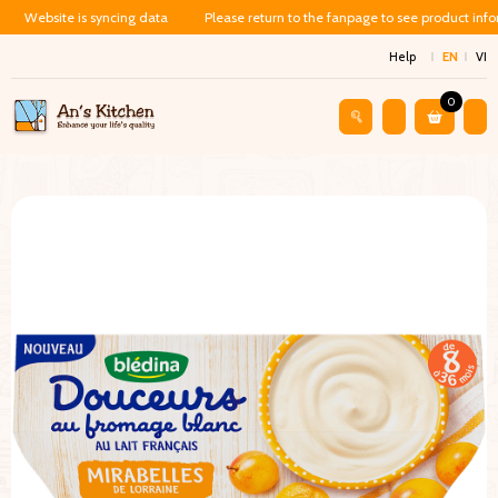
Website is syncing data
Please return to the fanpage to see product inf
Help
EN
VI
0
Shop
Baby Food
Phô Mai Kem Blédina – Vị Mận (400g) – 8 