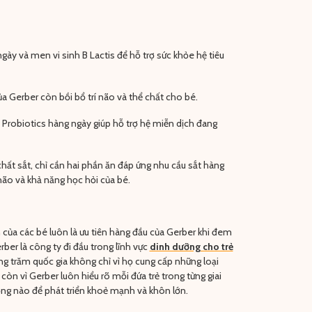
ngày và men vi sinh B Lactis để hỗ trợ sức khỏe hệ tiêu
a Gerber còn bồi bổ trí não và thể chất cho bé.
 Probiotics hàng ngày giúp hỗ trợ hệ miễn dịch đang
ất sắt, chỉ cần hai phần ăn đáp ứng nhu cầu sắt hàng
 não và khả năng học hỏi của bé.
 của các bé luôn là ưu tiên hàng đầu của Gerber khi đem
ber là công ty đi đầu trong lĩnh vực
dinh dưỡng cho trẻ
hàng trăm quốc gia không chỉ vì họ cung cấp những loại
n vì Gerber luôn hiểu rõ mỗi đứa trẻ trong từng giai
ng nào để phát triển khoẻ mạnh và khôn lớn.