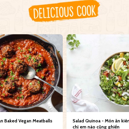
DELICIOUS COOK
ian Baked Vegan Meatballs
Salad Quinoa - Món ăn kiê
chị em nào cũng ghiền