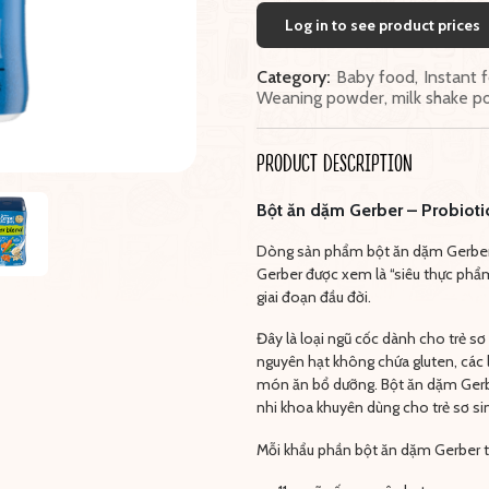
Log in to see product prices
Category:
Baby food
,
Instant 
Weaning powder, milk shake p
PRODUCT DESCRIPTION
Bột ăn dặm Gerber – Probioti
Dòng sản phẩm bột ăn dặm Gerber P
Gerber được xem là “siêu thực phẩ
giai đoạn đầu đời.
Đây là loại ngũ cốc dành cho trẻ sơ
nguyên hạt không chứa gluten, các 
món ăn bổ dưỡng. Bột ăn dặm Gerbe
nhi khoa khuyên dùng cho trẻ sơ si
Mỗi khẩu phần bột ăn dặm Gerber t