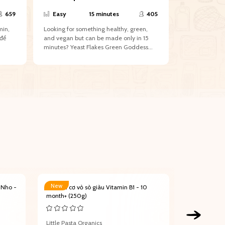
pork
659
Easy
15 minutes
405
Normal
min,
Looking for something healthy, green,
Tonkatsu có l
 để
and vegan but can be made only in 15
trong và bao b
minutes? Yeast Flakes Green Goddess
xù giòn rụm,...
Salad...
New
New
 Nho -
Nui hữu cơ vỏ sò giàu Vitamin B1 - 10
Bánh ăn dặm 
month+ (250g)
Chuối & Bí n
Little Pasta Organics
Plum Organi