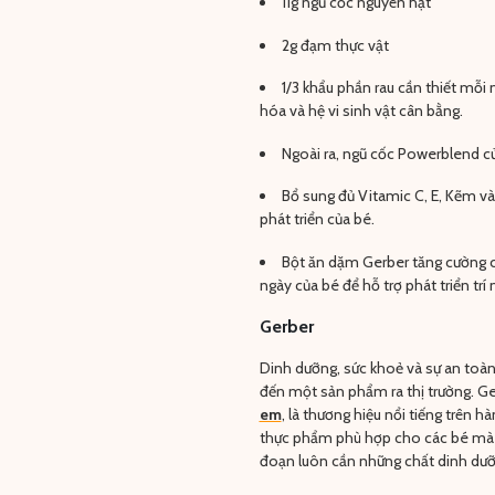
11g ngũ cốc nguyên hạt
2g đạm thực vật
1/3 khẩu phần rau cần thiết mỗi 
hóa và hệ vi sinh vật cân bằng.
Ngoài ra, ngũ cốc Powerblend củ
Bổ sung đủ Vitamic C, E, Kẽm và
phát triển của bé.
Bột ăn dặm Gerber tăng cường ch
ngày của bé để hỗ trợ phát triển trí
Gerber
Dinh dưỡng, sức khoẻ và sự an toàn
đến một sản phẩm ra thị trường. Ger
em
, là thương hiệu nổi tiếng trên 
thực phẩm phù hợp cho các bé mà cò
đoạn luôn cần những chất dinh dưỡ