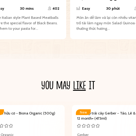
sy
30 mins
402
Easy
30 phút
 Italian style Plant Based Meatballs
Món ăn dễ làm và lại còn nhiều vita
re the special flavor of Black Beans.
trổ tài làm ngay món Salad Quinoa
hem to your pasta for...
thưởng thức hương...
YOU MAY
LIKE
IT
New
ền hữu cơ - Biona Organic (500g)
Nước ép trái cây Gerber - Táo, Lê &
12 month+ (473ml)
 Organic
Gerber