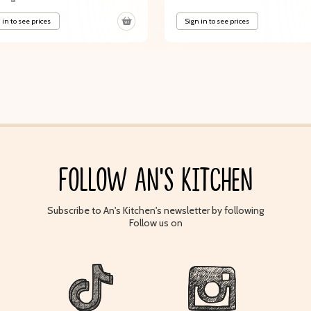
 in to see prices
Sign in to see prices
FOLLOW AN'S KITCHEN
Subscribe to An's Kitchen's newsletter by following
Follow us on