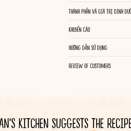
THÀNH PHẦN VÀ GIÁ TRỊ DINH DƯ
KHUYẾN CÁO
HƯỚNG DẪN SỬ DỤNG
REVIEW OF CUSTOMERS
AN'S KITCHEN SUGGESTS THE RECIP