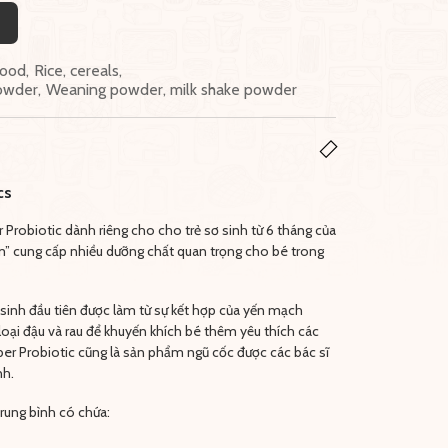
food
,
Rice, cereals
,
owder
,
Weaning powder, milk shake powder
cs
robiotic dành riêng cho cho trẻ sơ sinh từ 6 tháng của
m” cung cấp nhiều dưỡng chất quan trọng cho bé trong
 sinh đầu tiên được làm từ sự kết hợp của yến mạch
loại đậu và rau để khuyến khích bé thêm yêu thích các
r Probiotic cũng là sản phẩm ngũ cốc được các bác sĩ
nh.
rung bình có chứa: