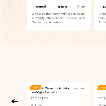
307
Normal
45 mins
454
Ea
ón ăn ngọt
Who knew that Vegan Muffins can create
These
ục được cả
such tasty, little wonders! Try these Carrot
featu
Muffins for your next tea...
Add t
New
New
àng - BiO
Cháo Nhật Wakodo - Mì Udon, trứng, rau
Hạt d
củ (80g) - 9 month+
Wakodo
Biona