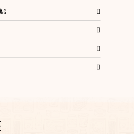
ỠNG
E