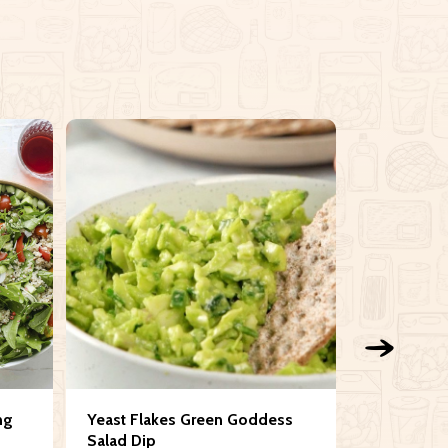
ng
Yeast Flakes Green Goddess
30 minutes
Salad Dip
Tonkatsu -