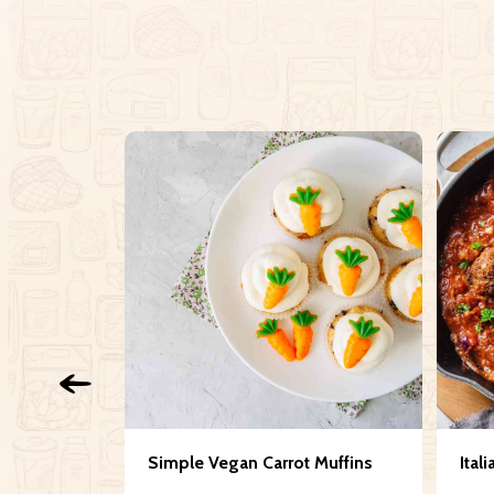
 light
Simple Vegan Carrot Muffins
Ital
 toast