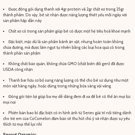
Được đóng gói dạng thanh với 4gr protein và 2gr chất xơ trong 25gr
thành phẩm. Do vậy, bé sẽ nhận được năng lượng thiết yếu mỗi ngày với
sản phẩm hấp dẫn này
Chất xơ có trong sản phẩm giúp bé có được một hệ tiêu hoá khoẻ mạnh
Đặc biệt, mặc dù là sản phẩm bánh ăn vặt, nhưng hoàn toàn không
chứa đường, mà được làm ngọt tự nhiên bằng các loại hoa quả có trong
thành phần sản phẩm
Không chất bảo quản, không chứa GMO (chất biến đổi gen) đã được
USDA công nhận
Thanh bar hữu cơ bổ sung năng lượng có thể cho bé sử dụng như một
món vặt hàng ngày, hoặc dùng trong những bữa sáng vội vàng
Đóng gói tiện lợi giúp ba mẹ dễ dàng đem đi xa để bé có thể ăn mọi lúc
mọi nơi
Phiên bản bao bì đặc biệt có in hình ảnh từ Series giải trí nổi tiếng dành
cho trẻ em của CoComelon đảm bảo sẽ thu hút chú ý và nhận được sự yêu
thích từ mọi thế lực nhí
Sprout Organics