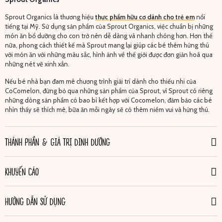
Sprout Organics là thương hiệu
thực phẩm hữu cơ dành cho trẻ em
nổi
tiếng tại Mỹ. Sử dụng sản phẩm của Sprout Organics, việc chuẩn bị những
món ăn bổ dưỡng cho con trở nên dễ dàng và nhanh chóng hơn. Hơn thế
nữa, phong cách thiết kế mà Sprout mang lại giúp các bé thêm hứng thú
với món ăn với những màu sắc, hình ảnh về thế giới được đơn giản hoá qua
những nét vẽ xinh xắn.
Nếu bé nhà bạn đam mê chương trình giải trí dành cho thiếu nhi của
CoComelon, đừng bỏ qua những sản phẩm của Sprout, vì Sprout có riêng
những dòng sản phẩm có bao bì kết hợp với Cocomelon, đảm bảo các bé
nhìn thấy sẽ thích mê, bữa ăn mỗi ngày sẽ có thêm niềm vui và hứng thú.
THÀNH PHẦN & GIÁ TRỊ DINH DƯỠNG
KHUYẾN CÁO
HƯỚNG DẪN SỬ DỤNG