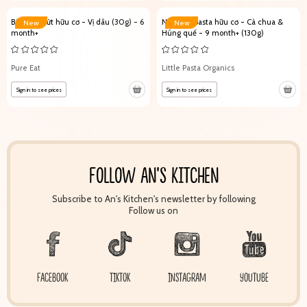
Bánh gạo lứt hữu cơ - Vị dâu (30g) - 6
Nước sốt pasta hữu cơ - Cà chua &
New
New
month+
Húng quế - 9 month+ (130g)
Pure Eat
Little Pasta Organics
Sign in to see prices
Sign in to see prices
FOLLOW AN'S KITCHEN
Subscribe to An's Kitchen's newsletter by following
Follow us on
FACEBOOK
TIKTOK
INSTAGRAM
YOUTUBE