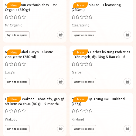
Sốt Mayo hữu cơ thuần chay - Mr
Dầu Argan hữu cơ - Clearspring
New
New
Organic (250gr)
(250ml)
Mr Organic
Clearspring
Sign in to see prices
Sign in to see prices
Nước sốt Salad Lucy's - Classic
Bột ăn dặm Gerber bổ sung Probiotics
New
New
vinaigrette (250ml)
- Yến mạch, đậu lăng & Rau củ - 6
month+ (227g)
Lucy's
Gerber
Sign in to see prices
Sign in to see prices
Cháo Nhật Wakodo - Khoai tây, gan gà
Muối biển Địa Trung Hải - Kirkland
New
New
sốt kem cà chua (80g) - 9 month+
(737g)
Wakodo
Kirkland
Sign in to see prices
Sign in to see prices