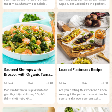
meat meal Shawarma or Kebab.
Apple Cider Cocktail it’s the perfect
However, let’s...
winter warmer!...
Sauteed Shrimps with
Loaded Flatbreads Recipe
Broccoli with Organic Tamari
Soy Sauce
Normal
30 phút
263
Easy
30 mins
423
Món xào từ tôm và súp lơ xanh đơn
Are you hosting this weekend?​​​​​​​​ ​​​​​Then
giản thực hiện chỉ trong 30 phút,
we’ve got the perfect canapé idea for
thêm chút nước xốt...
you to really wow your guests! ...