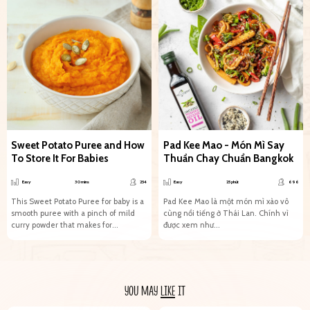
Sweet Potato Puree and How
Pad Kee Mao - Món Mì Say
To Store It For Babies
Thuần Chay Chuẩn Bangkok
Easy
30 mins
254
Easy
25 phút
696
This Sweet Potato Puree for baby is a
Pad Kee Mao là một món mì xào vô
smooth puree with a pinch of mild
cùng nổi tiếng ở Thái Lan. Chính vì
curry powder that makes for...
được xem như...
YOU MAY
LIKE
IT