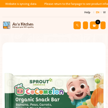
Website is syncing data
Please return to the fanpage to see product inf
Help
EN
VI
0
Shop
Baby Food
Thanh Bar Hữu Cơ Bổ Sung Năng Lượng CoC