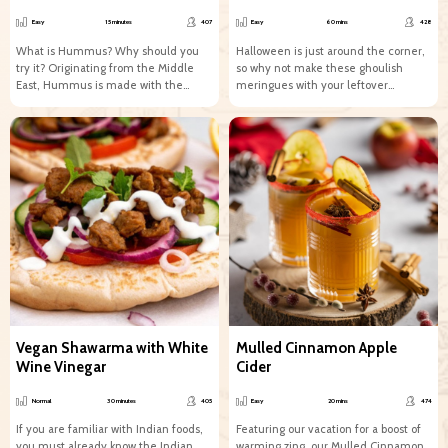
Easy
15 minutes
407
Easy
60 mins
428
What is Hummus? Why should you
Halloween is just around the corner,
try it? Originating from the Middle
so why not make these ghoulish
East, Hummus is made with the
meringues with your leftover
main...
aquafaba! Perfect for any...
Vegan Shawarma with White
Mulled Cinnamon Apple
Wine Vinegar
Cider
Normal
30 minutes
405
Easy
20 mins
474
If you are familiar with Indian foods,
Featuring our vacation for a boost of
you must already know the Indian
warming zing, our Mulled Cinnamon