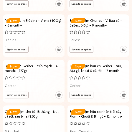
Sign in to see prices
Sign in to see prices
Phô mai kem Blédina - Vị mơ (400g)
Bánh ăn dặm Churros - Vị Rau củ -
New
New
- 6 month+
BeBest (45g) - 9 month+
Blédina
BeBest
Sign in to see prices
Sign in to see prices
Bột ăn dặm Gerber - Yến mạch - 4
Cháo ăn dặm hữu cơ Gerber - Nui,
New
New
month+ (227g)
đậu gà, khoai & cà rốt - 12 month+
Gerber
Gerber
Sign in to see prices
Sign in to see prices
Cháo ăn dặm cho bé 18 tháng - Nui,
Bánh ăn dặm hữu cơ nhân trái cây
New
New
cà rốt, rau bina (250g)
Plum - Chuối & Bí ngô - 12 month+
Blédichef
Plum Organics