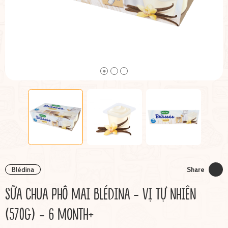
Blédina
Share
SỮA CHUA PHÔ MAI BLÉDINA - VỊ TỰ NHIÊN
(570G) - 6 MONTH+