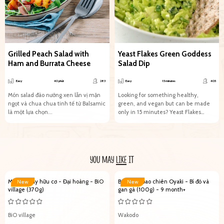
Grilled Peach Salad with
Yeast Flakes Green Goddess
Ham and Burrata Cheese
Salad Dip
Easy
40 phút
283
Easy
15 minutes
405
Món salad đào nướng xen lẫn vị mặn
Looking for something healthy,
ngọt và chua chua tinh tế từ Balsamic
green, and vegan but can be made
là một lựa chọn...
only in 15 minutes? Yeast Flakes
Green Goddess Salad...
YOU MAY
LIKE
IT
Mứt trái cây hữu cơ - Đại hoàng - BiO
Bột bánh bao chiên Oyaki - Bí đỏ và
New
New
village (370g)
gan gà (100g) - 9 month+
BiO village
Wakodo