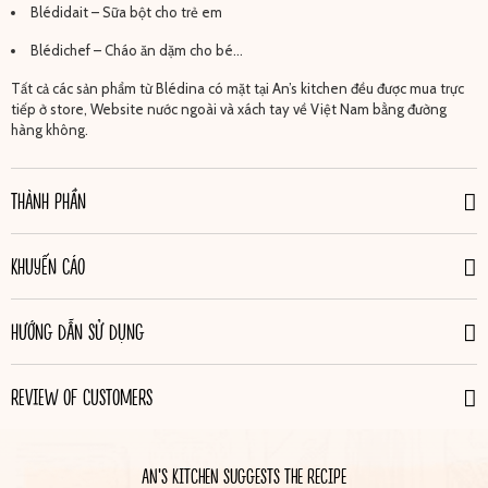
Blédidait – Sữa bột cho trẻ em
Blédichef – Cháo ăn dặm cho bé…
Tất cả các sản phẩm từ Blédina có mặt tại An’s kitchen đều được mua trực
tiếp ở store, Website nước ngoài và xách tay về Việt Nam bằng đường
hàng không.
THÀNH PHẦN
KHUYẾN CÁO
HƯỚNG DẪN SỬ DỤNG
REVIEW OF CUSTOMERS
AN'S KITCHEN SUGGESTS THE RECIPE