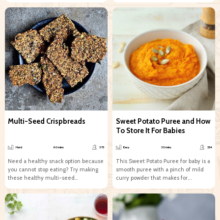
scrumptiously crunchy, this truly is...
Multi-Seed Crispbreads
Sweet Potato Puree and How
To Store It For Babies
Hard
60 mins
375
Easy
30 mins
254
Need a healthy snack option because
This Sweet Potato Puree for baby is a
you cannot stop eating? Try making
smooth puree with a pinch of mild
these healthy multi-seed
curry powder that makes for...
crispbreads! The perfect guilt-free
snack,...