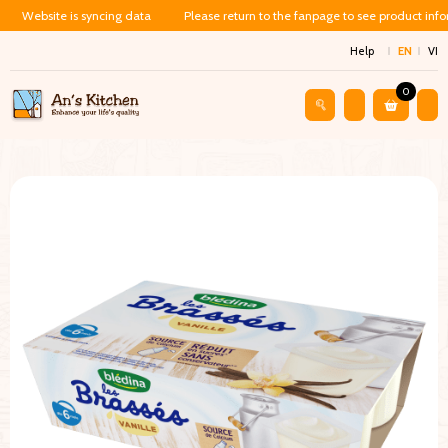
Website is syncing data
Please return to the fanpage to see product inf
Help
EN
VI
0
Shop
Baby Food
Sữa Chua Phô Mai Blédina – Vị Tự Nhiên (5