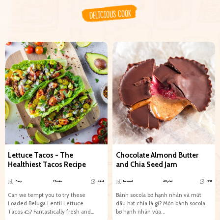
DELICIOUS COOK
Lettuce Tacos - The
Chocolate Almond Butter
Healthiest Tacos Recipe
and Chia Seed Jam
Easy
15 mins
464
Normal
40 phút
357
Can we tempt you to try these
Bánh socola bơ hạnh nhân và mứt
Loaded Beluga Lentil Lettuce
dâu hạt chia là gì? Món bánh socola
Tacos 🌮?​​​​​​​​ ​​​​​​Fantastically fresh and
bơ hạnh nhân vừa...