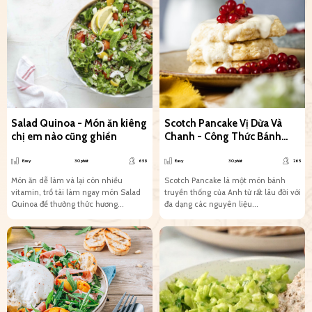
Salad Quinoa - Món ăn kiêng
Scotch Pancake Vị Dừa Và
chị em nào cũng ghiền
Chanh - Công Thức Bánh
Chay Siêu Đơn Giản
Easy
30 phút
659
Easy
30 phút
265
Món ăn dễ làm và lại còn nhiều
Scotch Pancake là một món bánh
vitamin, trổ tài làm ngay món Salad
truyền thống của Anh từ rất lâu đời với
Quinoa để thưởng thức hương...
đa dạng các nguyên liệu...