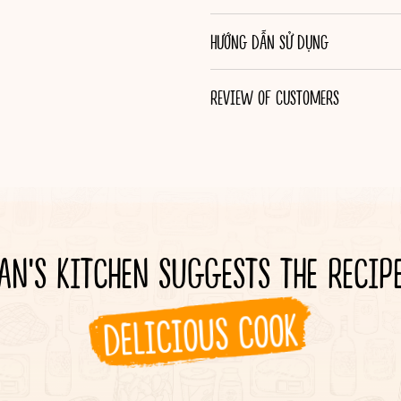
HƯỚNG DẪN SỬ DỤNG
REVIEW OF CUSTOMERS
AN'S KITCHEN SUGGESTS THE RECIP
DELICIOUS COOK