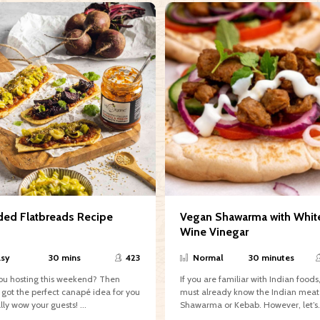
ded Flatbreads Recipe
Vegan Shawarma with Whit
Wine Vinegar
sy
30 mins
423
Normal
30 minutes
hosting this weekend?​​​​​​​​ ​​​​​Then
If you are familiar with Indian foods
 got the perfect canapé idea for you
must already know the Indian mea
to really wow your guests! ...
Shawarma or Kebab. However, let’s.