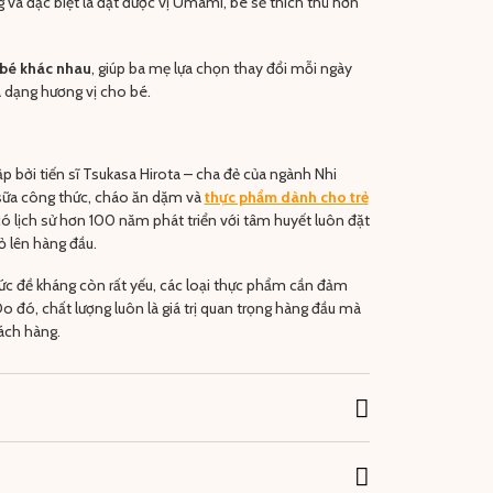
 và đặc biệt là đạt được vị Umami, bé sẽ thích thú hơn
 bé khác nhau
, giúp ba mẹ lựa chọn thay đổi mỗi ngày
 dạng hương vị cho bé.
p bởi tiến sĩ Tsukasa Hirota – cha đẻ của ngành Nhi
 sữa công thức, cháo ăn dặm và
thực phẩm dành cho trẻ
ó lịch sử hơn 100 năm phát triển với tâm huyết luôn đặt
ỏ lên hàng đầu.
 sức đề kháng còn rất yếu, các loại thực phẩm cần đảm
o đó, chất lượng luôn là giá trị quan trọng hàng đầu mà
ch hàng.