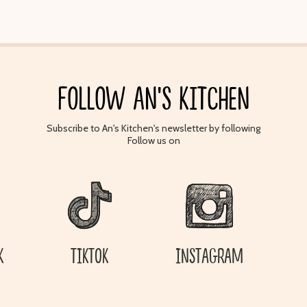
FOLLOW AN'S KITCHEN
Subscribe to An's Kitchen's newsletter by following
Follow us on
K
TIKTOK
INSTAGRAM