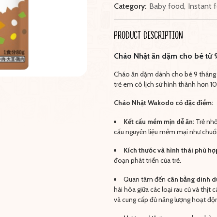
Category:
Baby food
,
Instant 
PRODUCT DESCRIPTION
Cháo Nhật ăn dặm cho bé từ 
Cháo ăn dặm dành cho bé 9 tháng 
trẻ em có lịch sử hình thành hơn 1
Cháo Nhật Wakodo có đặc điểm:
Kết cấu mềm mịn dễ ăn:
Trẻ nhỏ
cấu nguyên liệu mềm mại như chuối,
Kích thước và hình thái phù hợ
đoạn phát triển của trẻ.
Quan tâm đến
cân bằng dinh d
hài hòa giữa các loại rau củ và thịt
và cung cấp đủ năng lượng hoạt độ