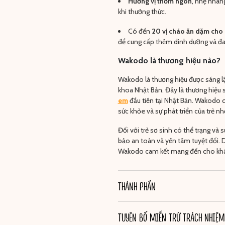
Hương vị thơm ngon
, nhẹ nhàng
khi thưởng thức.
Có đến
20 vị cháo ăn dặm cho
để cung cấp thêm dinh dưỡng và đa
Wakodo là thương hiệu nào?
Wakodo là thương hiệu được sáng lậ
khoa Nhật Bản. Đây là thương hiệu
em
đầu tiên tại Nhật Bản. Wakodo c
sức khỏe và sự phát triển của trẻ nh
Đối với trẻ sơ sinh có thể trạng và
bảo an toàn và yên tâm tuyệt đối. D
Wakodo cam kết mang đến cho khá
THÀNH PHẦN
TUYÊN BỐ MIỄN TRỪ TRÁCH NHIỆM