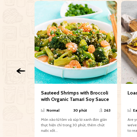
 Spicy
Sauteed Shrimps with Broccoli
Loa
with Organic Tamari Soy Sauce
s
377
Normal
30 phút
263
Ea
ating corn
Món xào từ tôm và súp lơ xanh đơn giản
Are you 
kitchen has a
thực hiện chỉ trong 30 phút, thêm chút
we’ve
rn...
nước xốt...