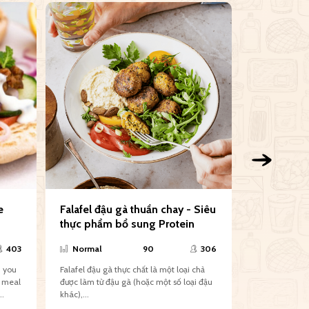
e
Falafel đậu gà thuần chay - Siêu
Sushi Maki
thực phẩm bổ sung Protein
403
Normal
90
306
Normal
, you
Falafel đậu gà thực chất là một loại chả
Sushi Nhật Bả
t meal
được làm từ đậu gà (hoặc một số loại đậu
quen thuộc là ‘
..
khác),...
trên cơm giấm)