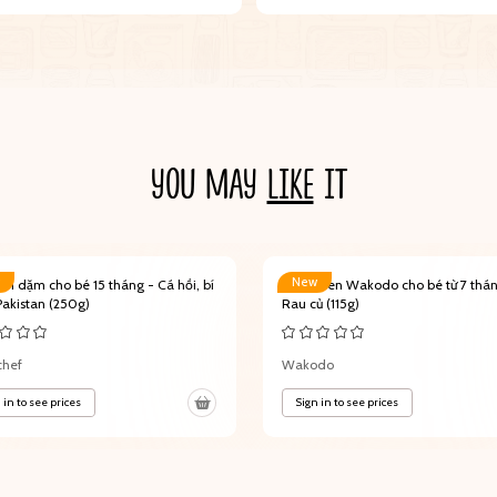
YOU MAY
LIKE
IT
New
ăn dặm cho bé 15 tháng - Cá hồi, bí
Mì Somen Wakodo cho bé từ 7 thán
Pakistan (250g)
Rau củ (115g)
chef
Wakodo
 in to see prices
Sign in to see prices